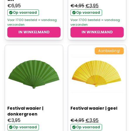
Oorspronkelijke
Huidige
€
6,95
€
4,95
€
3,95
prijs
prijs
Op voorraad
Op voorraad
was:
is:
Voor 17.00 besteld = vandaag
Voor 17.00 besteld = vandaag
verzonden
verzonden
€4,95.
€3,95.
IN WINKELMAND
IN WINKELMAND
Aanbieding!
Festival waaier |
Festival waaier | geel
donkergroen
Oorspronkelijke
Huidige
€
3,95
€
4,95
€
3,95
prijs
prijs
Op voorraad
Op voorraad