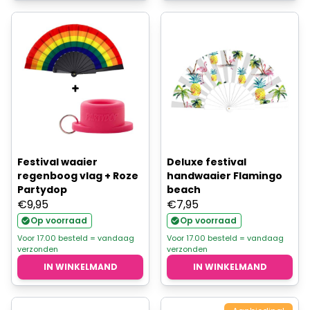
Festival waaier
Deluxe festival
regenboog vlag + Roze
handwaaier Flamingo
Partydop
beach
€
9,95
€
7,95
Op voorraad
Op voorraad
Voor 17.00 besteld = vandaag
Voor 17.00 besteld = vandaag
verzonden
verzonden
IN WINKELMAND
IN WINKELMAND