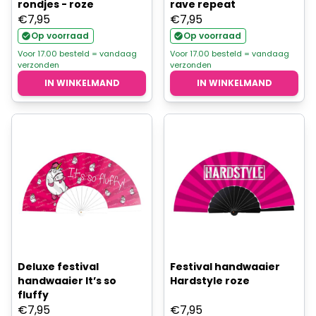
rondjes - roze
rave repeat
€
7,95
€
7,95
Op voorraad
Op voorraad
Voor 17.00 besteld = vandaag
Voor 17.00 besteld = vandaag
verzonden
verzonden
IN WINKELMAND
IN WINKELMAND
Deluxe festival
Festival handwaaier
handwaaier It’s so
Hardstyle roze
fluffy
€
7,95
€
7,95