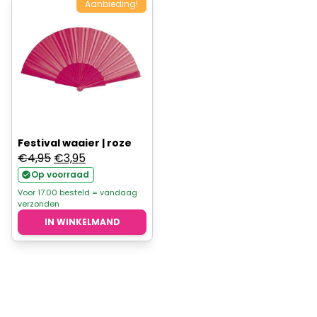
Aanbieding!
Festival waaier | roze
Oorspronkelijke
Huidige
€
4,95
€
3,95
prijs
prijs
Op voorraad
was:
is:
Voor 17.00 besteld = vandaag
verzonden
€4,95.
€3,95.
IN WINKELMAND