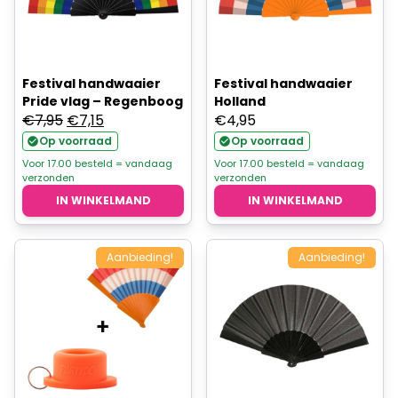
Festival handwaaier
Festival handwaaier
Pride vlag – Regenboog
Holland
Oorspronkelijke
Huidige
€
7,95
€
7,15
€
4,95
prijs
prijs
Op voorraad
Op voorraad
was:
is:
Voor 17.00 besteld = vandaag
Voor 17.00 besteld = vandaag
verzonden
verzonden
€7,95.
€7,15.
IN WINKELMAND
IN WINKELMAND
Aanbieding!
Aanbieding!