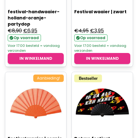
festival-handwaaier-
Festival waaier | zwart
holland-oranje-
partydop
Oorspronkelijke
Huidige
Oorspronkelijke
Huidige
€
8,90
€
6,95
€
4,95
€
3,95
prijs
prijs
prijs
prijs
Op voorraad
Op voorraad
was:
is:
was:
is:
Voor 17.00 besteld = vandaag
Voor 17.00 besteld = vandaag
verzonden
verzonden
€8,90.
€6,95.
€4,95.
€3,95.
IN WINKELMAND
IN WINKELMAND
Aanbieding!
Bestseller