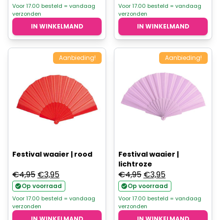
was:
is:
Voor 17.00 besteld = vandaag
Voor 17.00 besteld = vandaag
verzonden
verzonden
€4,95.
€3,95.
IN WINKELMAND
IN WINKELMAND
Aanbieding!
Aanbieding!
Festival waaier | rood
Festival waaier |
lichtroze
Oorspronkelijke
Huidige
Oorspronkelijke
Huidige
€
4,95
€
3,95
€
4,95
€
3,95
prijs
prijs
prijs
prijs
Op voorraad
Op voorraad
was:
is:
was:
is:
Voor 17.00 besteld = vandaag
Voor 17.00 besteld = vandaag
verzonden
verzonden
€4,95.
€3,95.
€4,95.
€3,95.
IN WINKELMAND
IN WINKELMAND