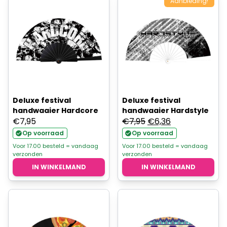
Aanbieding!
Deluxe festival
Deluxe festival
handwaaier Hardcore
handwaaier Hardstyle
Oorspronkelijke
Huidige
€
7,95
€
7,95
€
6,36
prijs
prijs
Op voorraad
Op voorraad
was:
is:
Voor 17.00 besteld = vandaag
Voor 17.00 besteld = vandaag
verzonden
verzonden
€7,95.
€6,36.
IN WINKELMAND
IN WINKELMAND