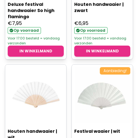
Deluxe festival
Houten handwaaier |
handwaaier So high
zwart
flamingo
€
7,95
€
6,95
Op voorraad
Op voorraad
Voor 17.00 besteld = vandaag
Voor 17.00 besteld = vandaag
verzonden
verzonden
IN WINKELMAND
IN WINKELMAND
Aanbieding!
Houten handwaaier |
Festival waaier | wit
wit