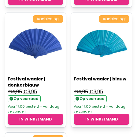
Aanbieding!
Aanbieding!
Festival waaier |
Festival waaier | blauw
donkerblauw
Oorspronkelijke
Huidige
Oorspronkelijke
Huidige
€
4,95
€
3,95
€
4,95
€
3,95
prijs
prijs
prijs
prijs
Op voorraad
Op voorraad
was:
is:
was:
is:
Voor 17.00 besteld = vandaag
Voor 17.00 besteld = vandaag
verzonden
verzonden
€4,95.
€3,95.
€4,95.
€3,95.
IN WINKELMAND
IN WINKELMAND