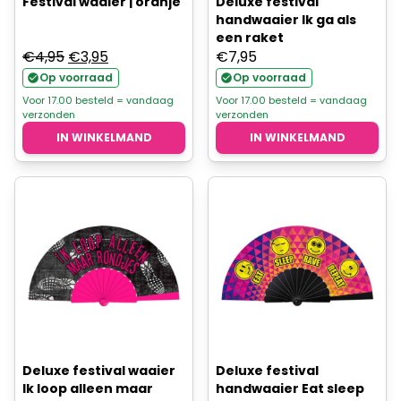
Festival waaier | oranje
Deluxe festival
handwaaier Ik ga als
een raket
Oorspronkelijke
Huidige
€
4,95
€
3,95
€
7,95
prijs
prijs
Op voorraad
Op voorraad
was:
is:
Voor 17.00 besteld = vandaag
Voor 17.00 besteld = vandaag
verzonden
verzonden
€4,95.
€3,95.
IN WINKELMAND
IN WINKELMAND
Deluxe festival waaier
Deluxe festival
Ik loop alleen maar
handwaaier Eat sleep