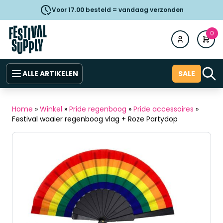
Voor 17.00 besteld = vandaag verzonden
0
ALLE ARTIKELEN
SALE
Home
»
Winkel
»
Pride regenboog
»
Pride accessoires
»
Festival waaier regenboog vlag + Roze Partydop