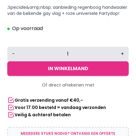
;Speciale&amp;nbsp; aanbieding regenboog handwaaier
van de bekende gay vlag + roze universele Partydop!
Op voorraad
Festival
-
+
waaier
regenboog
IN WINKELMAND
vlag
+
Of direct afrekenen met
Roze
Partydop
Gratis verzending vanaf €40,-
aantal
Voor 17.00 besteld = vandaag verzonden
Veilig & achteraf betalen
MEERDERE STUKS NODIG? ONTVANG EEN OFFERTE