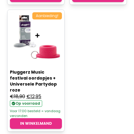
Aanbieding!
Pluggerz Music
festival oordopjes +
Universele Partydop
roze
Oorspronkelijke
Huidige
€
18,90
€
12,95
prijs
prijs
Op voorraad
was:
is:
Voor 17.00 besteld = vandaag
verzonden
€18,90.
€12,95.
IN WINKELMAND