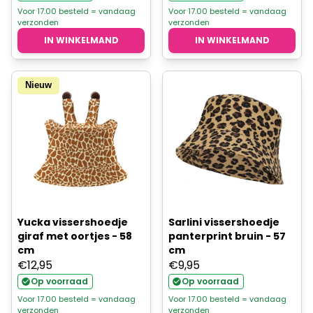
Voor 17.00 besteld = vandaag
Voor 17.00 besteld = vandaag
verzonden
verzonden
IN WINKELMAND
IN WINKELMAND
Nieuw
Yucka vissershoedje
Sarlini vissershoedje
giraf met oortjes - 58
panterprint bruin - 57
cm
cm
€
12,95
€
9,95
Op voorraad
Op voorraad
Voor 17.00 besteld = vandaag
Voor 17.00 besteld = vandaag
verzonden
verzonden