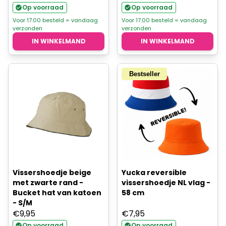
Op voorraad
Op voorraad
Voor 17.00 besteld = vandaag
Voor 17.00 besteld = vandaag
verzonden
verzonden
IN WINKELMAND
IN WINKELMAND
Bestseller
Vissershoedje beige
Yucka reversible
met zwarte rand -
vissershoedje NL vlag -
Bucket hat van katoen
58 cm
- S/M
€
9,95
€
7,95
Op voorraad
Op voorraad