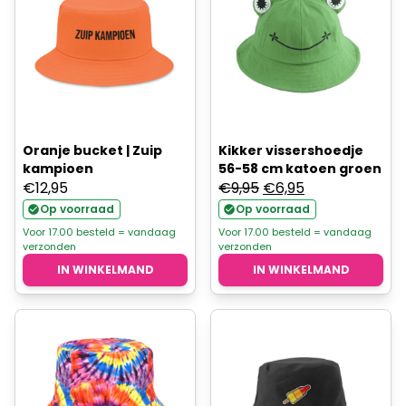
Oranje bucket | Zuip
Kikker vissershoedje
kampioen
56-58 cm katoen groen
Oorspronkelijke
Huidige
€
12,95
€
9,95
€
6,95
prijs
prijs
Op voorraad
Op voorraad
was:
is:
Voor 17.00 besteld = vandaag
Voor 17.00 besteld = vandaag
verzonden
verzonden
€9,95.
€6,95.
IN WINKELMAND
IN WINKELMAND