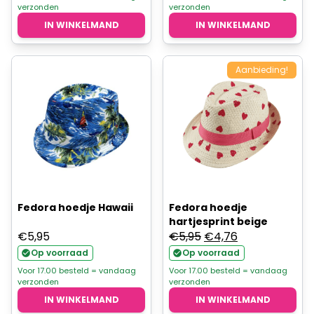
verzonden
verzonden
IN WINKELMAND
IN WINKELMAND
Aanbieding!
Fedora hoedje Hawaii
Fedora hoedje
hartjesprint beige
Oorspronkelijke
Huidige
€
5,95
€
5,95
€
4,76
prijs
prijs
Op voorraad
Op voorraad
was:
is:
Voor 17.00 besteld = vandaag
Voor 17.00 besteld = vandaag
verzonden
verzonden
€5,95.
€4,76.
IN WINKELMAND
IN WINKELMAND