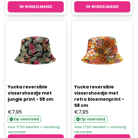
IN WINKELMAND
IN WINKELMAND
Yucka reversible
Yucka reversible
vissershoedje met
vissershoedje met
jungle print - 58 cm
retro bloemenprint -
58 cm
€
7,95
€
7,95
Op voorraad
Op voorraad
Voor 17.00 besteld = vandaag
Voor 17.00 besteld = vandaag
verzonden
verzonden