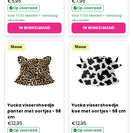
€
5,95
€
7,95
Op voorraad
Op voorraad
Voor 17.00 besteld = vandaag
Voor 17.00 besteld = vandaag
verzonden
verzonden
IN WINKELMAND
IN WINKELMAND
Nieuw
Nieuw
Yucka vissershoedje
Yucka vissershoedje
panter met oortjes - 58
koe met oortjes - 58 cm
cm
€
12,95
€
12,95
Op voorraad
Op voorraad