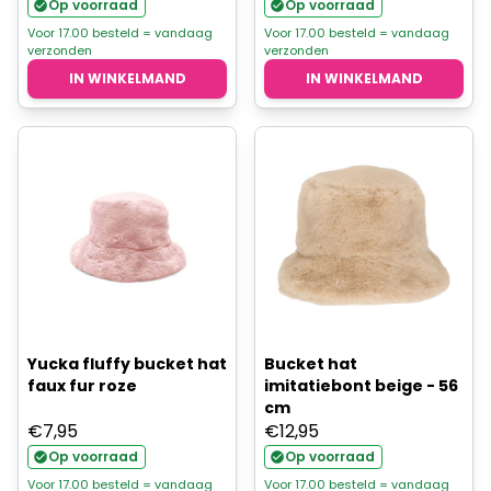
prijs
prijs
prijs
prijs
Op voorraad
Op voorraad
was:
is:
was:
is:
Voor 17.00 besteld = vandaag
Voor 17.00 besteld = vandaag
verzonden
verzonden
€7,95.
€6,36.
€7,95.
€6,36.
IN WINKELMAND
IN WINKELMAND
Yucka fluffy bucket hat
Bucket hat
faux fur roze
imitatiebont beige - 56
cm
€
7,95
€
12,95
Op voorraad
Op voorraad
Voor 17.00 besteld = vandaag
Voor 17.00 besteld = vandaag