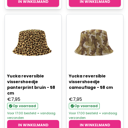
IN WINKELMAND
IN WINKELMAND
Yucka reversible
Yucka reversible
vissershoedje
vissershoedje
panterprint bruin - 58
camouflage - 58 cm
cm
€
7,95
€
7,95
Op voorraad
Op voorraad
Voor 17.00 besteld = vandaag
Voor 17.00 besteld = vandaag
verzonden
verzonden
IN WINKELMAND
IN WINKELMAND