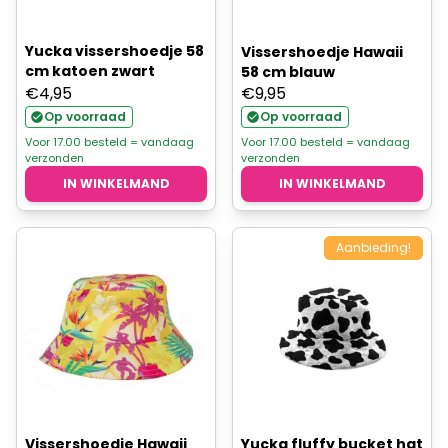
Yucka vissershoedje 58
Vissershoedje Hawaii
cm katoen zwart
58 cm blauw
€
4,95
€
9,95
Op voorraad
Op voorraad
Voor 17.00 besteld = vandaag
Voor 17.00 besteld = vandaag
verzonden
verzonden
IN WINKELMAND
IN WINKELMAND
Aanbieding!
Yucka fluffy bucket hat
Vissershoedje Hawaii