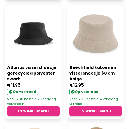
Atlantis vissershoedje
Beechfield katoenen
gerecycled polyester
vissershoedje 60 cm
zwart
beige
€
11,95
€
12,95
Op voorraad
Op voorraad
Voor 17.00 besteld = vandaag
Voor 17.00 besteld = vandaag
verzonden
verzonden
IN WINKELMAND
IN WINKELMAND