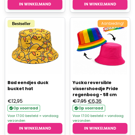
IN WINKELMAND
IN WINKELMAND
Aanbieding!
Bestseller
Bad eendjes duck
Yucka reversible
bucket hat
vissershoedje Pride
regenboog - 58 cm
Oorspronkelijke
Huidige
€
12,95
€
7,95
€
6,36
prijs
prijs
Op voorraad
Op voorraad
was:
is:
Voor 17.00 besteld = vandaag
Voor 17.00 besteld = vandaag
verzonden
verzonden
€7,95.
€6,36.
IN WINKELMAND
IN WINKELMAND