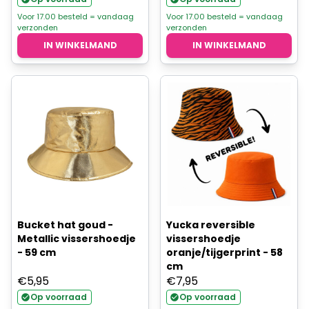
Voor 17.00 besteld = vandaag
Voor 17.00 besteld = vandaag
verzonden
verzonden
IN WINKELMAND
IN WINKELMAND
Bucket hat goud -
Yucka reversible
Metallic vissershoedje
vissershoedje
- 59 cm
oranje/tijgerprint - 58
cm
€
5,95
€
7,95
Op voorraad
Op voorraad