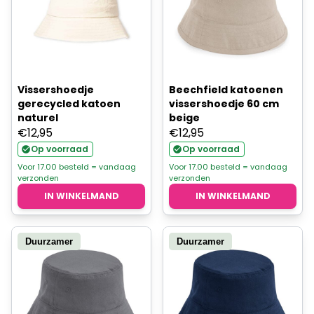
Vissershoedje
Beechfield katoenen
gerecycled katoen
vissershoedje 60 cm
naturel
beige
€
12,95
€
12,95
Op voorraad
Op voorraad
Voor 17.00 besteld = vandaag
Voor 17.00 besteld = vandaag
verzonden
verzonden
IN WINKELMAND
IN WINKELMAND
Duurzamer
Duurzamer