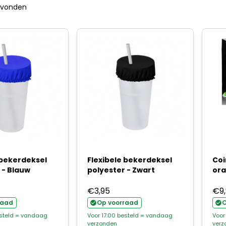
evonden
 bekerdeksel
Flexibele bekerdeksel
Coi
 - Blauw
polyester - Zwart
ora
€
3,95
€
9
raad
Op voorraad
O
esteld = vandaag
Voor 17.00 besteld = vandaag
Voor
verzonden
verz