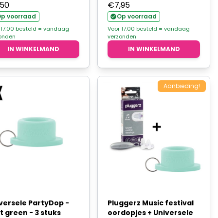
,50
€
7,95
p voorraad
Op voorraad
 17.00 besteld = vandaag
Voor 17.00 besteld = vandaag
onden
verzonden
IN WINKELMAND
IN WINKELMAND
Aanbieding!
versele PartyDop -
Pluggerz Music festival
t green - 3 stuks
oordopjes + Universele