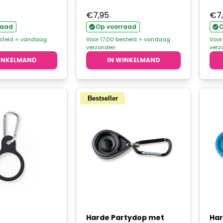
€
7,95
€
7
raad
Op voorraad
O
esteld = vandaag
Voor 17.00 besteld = vandaag
Voor
verzonden
verz
INKELMAND
IN WINKELMAND
Bestseller
Harde Partydop met
Har