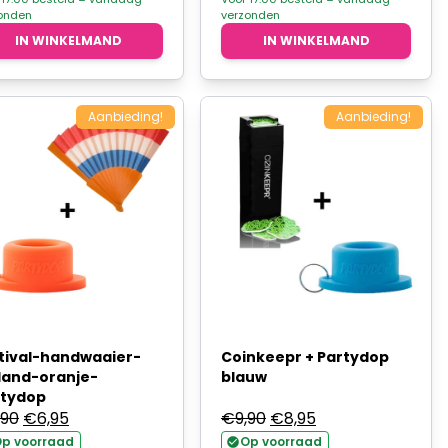
onden
verzonden
€18,90.
€12,95.
IN WINKELMAND
IN WINKELMAND
Aanbieding!
Aanbieding!
tival-handwaaier-
Coinkeepr + Partydop
land-oranje-
blauw
rtydop
Oorspronkelijke
Huidige
Oorspronkelijke
Huidige
,90
€
6,95
€
9,90
€
8,95
prijs
prijs
prijs
prijs
p voorraad
Op voorraad