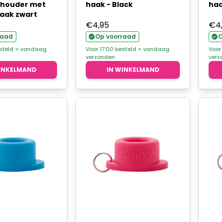
shouder met
haak - Black
haa
aak zwart
€
4,95
€
4
raad
Op voorraad
O
esteld = vandaag
Voor 17.00 besteld = vandaag
Voor
verzonden
verz
INKELMAND
IN WINKELMAND