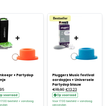
Bestseller
nkeepr + Partydop
Pluggerz Music festival
nje
oordopjes + Universele
Partydop blauw
Oorspronkelijke
Huidige
,95
€
18,90
€
13,23
prijs
prijs
p voorraad
Op voorraad
was:
is:
 17.00 besteld = vandaag
Voor 17.00 besteld = vandaag
onden
verzonden