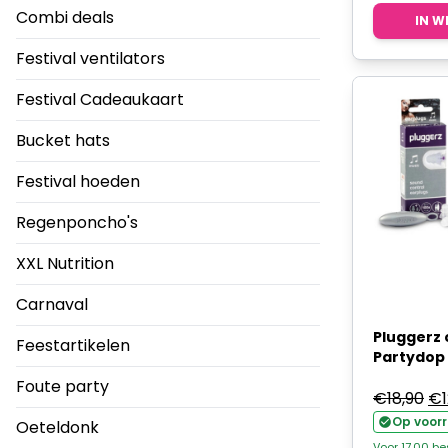
Combi deals
IN W
Festival ventilators
Festival Cadeaukaart
Bucket hats
Festival hoeden
Regenponcho's
XXL Nutrition
Carnaval
Pluggerz 
Feestartikelen
Partydop
Foute party
Oo
€
18,90
€
pri
Op voor
Oeteldonk
wa
Voor 17.00 b