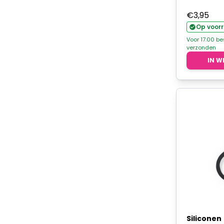
€
3,95
Op voor
Voor 17.00 b
verzonden
IN W
Siliconen