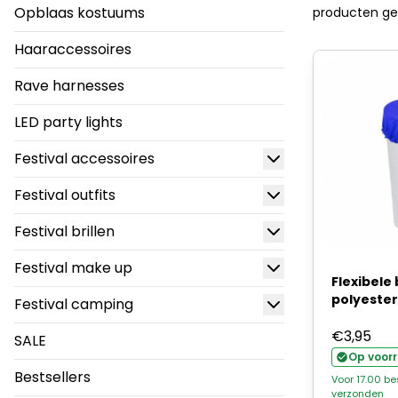
Opblaas kostuums
producten g
Haaraccessoires
Rave harnesses
LED party lights
Festival accessoires
Festival outfits
Festival brillen
Festival make up
Flexibele
polyester
Festival camping
€
3,95
SALE
Op voor
Bestsellers
Voor 17.00 b
verzonden