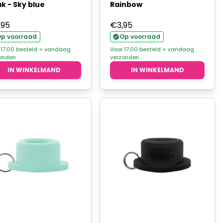
k - Sky blue
Rainbow
,95
€
3,95
p voorraad
Op voorraad
 17.00 besteld = vandaag
Voor 17.00 besteld = vandaag
onden
verzonden
IN WINKELMAND
IN WINKELMAND