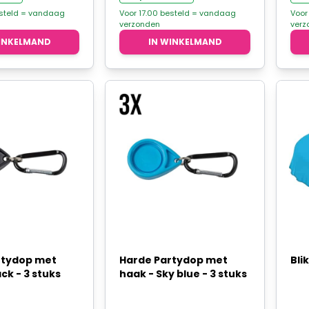
:
is:
esteld = vandaag
Voor 17.00 besteld = vandaag
Voor
verzonden
verz
95.
€2,50.
INKELMAND
IN WINKELMAND
rtydop met
Harde Partydop met
Bli
ck - 3 stuks
haak - Sky blue - 3 stuks