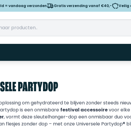
eld = vandaag verzonden
Gratis verzending vanaf €40,-
Veilig
SELE PARTYDOP
oplossing om gehydrateerd te blijven zonder steeds nieuw
Partydop is een onmisbare
festival accessoire
voor elke
er
, vormt deze sleutelhanger-dop een onmisbaar duo voor
 flesjes zonder dop – met onze Universele Partydop® blijf