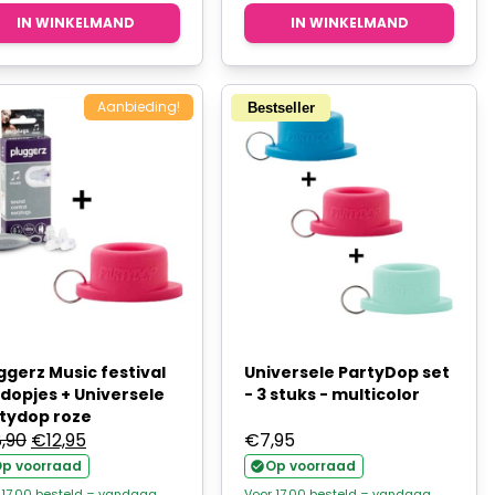
€18,90.
€13,23.
IN WINKELMAND
IN WINKELMAND
Aanbieding!
Bestseller
ggerz Music festival
Universele PartyDop set
dopjes + Universele
- 3 stuks - multicolor
tydop roze
Oorspronkelijke
Huidige
8,90
€
12,95
€
7,95
prijs
prijs
p voorraad
Op voorraad
was:
is:
 17.00 besteld = vandaag
Voor 17.00 besteld = vandaag