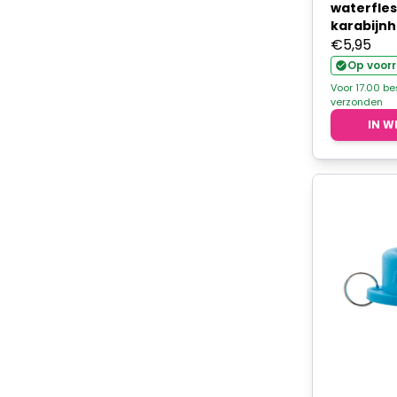
waterfle
karabijnh
€
5,95
Op voor
Voor 17.00 b
verzonden
IN W