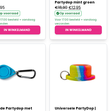
Partydop mint groen
Oorspronkelijke
Huidige
,95
€
18,90
€
12,95
prijs
prijs
p voorraad
Op voorraad
was:
is:
 17.00 besteld = vandaag
Voor 17.00 besteld = vandaag
onden
verzonden
€18,90.
€12,95.
IN WINKELMAND
IN WINKELMAND
de Partydop met
Universele PartyDop |