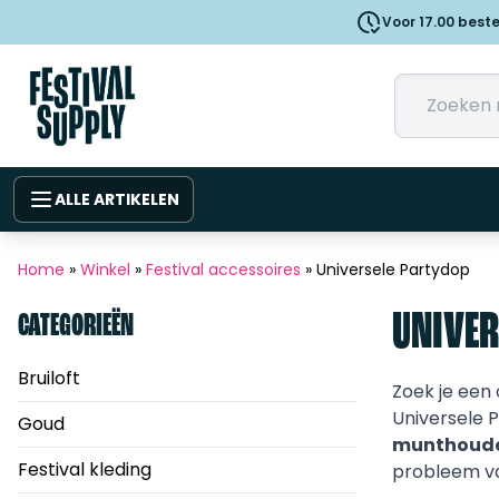
Voor 17.00 best
ALLE ARTIKELEN
Home
»
Winkel
»
Festival accessoires
»
Universele Partydop
UNIVER
CATEGORIEËN
Bruiloft
Zoek je een 
Universele 
Goud
munthoud
Festival kleding
probleem van