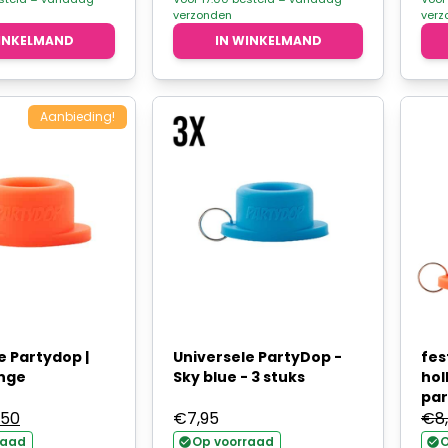
verzonden
verz
8,90.
€12,95.
INKELMAND
IN WINKELMAND
Aanbieding!
e Partydop |
Universele PartyDop -
fes
nge
Sky blue - 3 stuks
hol
pa
spronkelijke
Huidige
,50
€
7,95
€
8
s
prijs
raad
Op voorraad
O