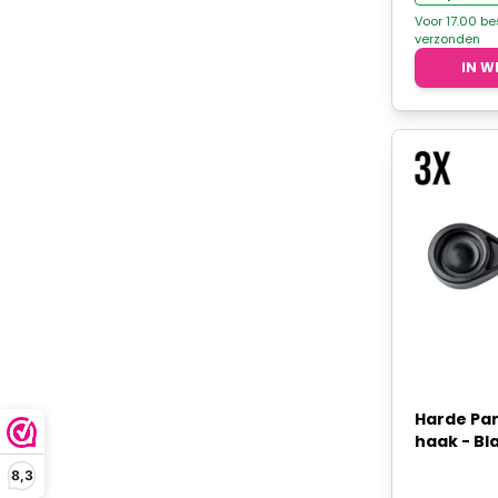
was
Voor 17.00 b
verzonden
€3,
IN W
Harde Pa
haak - Bla
8,3