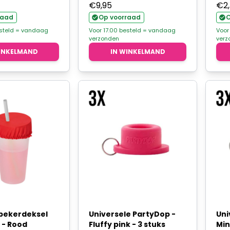
€
9,95
€
2
raad
Op voorraad
O
esteld = vandaag
Voor 17.00 besteld = vandaag
Voor
verzonden
verz
INKELMAND
IN WINKELMAND
 bekerdeksel
Universele PartyDop -
Uni
 - Rood
Fluffy pink - 3 stuks
Min