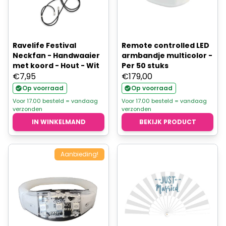
Ravelife Festival
Remote controlled LED
Neckfan - Handwaaier
armbandje multicolor -
met koord - Hout - Wit
Per 50 stuks
€
7,95
€
179,00
Op voorraad
Op voorraad
Voor 17.00 besteld = vandaag
Voor 17.00 besteld = vandaag
verzonden
verzonden
IN WINKELMAND
BEKIJK PRODUCT
Aanbieding!