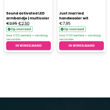
Sound activated LED
Just married
armbandje | multicolor
handwaaier wit
Oorspronkelijke
Huidige
€
2,95
€
2,50
€
7,95
prijs
prijs
Op voorraad
Op voorraad
was:
is:
Voor 17.00 besteld = vandaag
Voor 17.00 besteld = vandaag
verzonden
verzonden
€2,95.
€2,50.
IN WINKELMAND
IN WINKELMAND