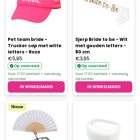
Pet team bride -
Sjerp Bride to be - Wit
Trucker cap met witte
met gouden letters -
letters - Roze
80 cm
€
5,95
€
3,95
Op voorraad
Op voorraad
Voor 17.00 besteld = vandaag
Voor 17.00 besteld = vandaag
verzonden
verzonden
IN WINKELMAND
IN WINKELMAND
Nieuw