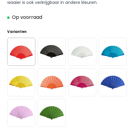
was:
is:
waaier is ook verkrijgbaar in andere kleuren.
€4,95.
€3,95.
Op voorraad
Varianten