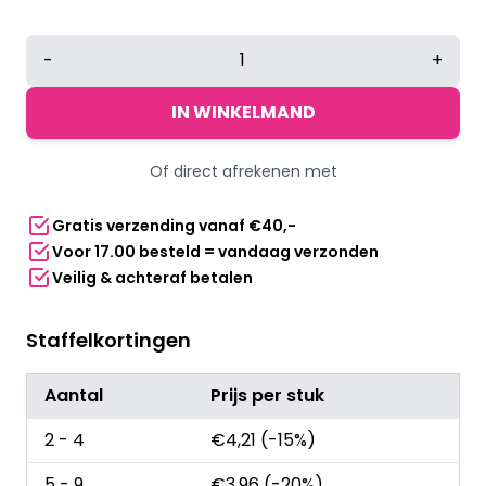
Festival
-
+
waaier
|
IN WINKELMAND
rood
aantal
Of direct afrekenen met
Gratis verzending vanaf €40,-
Voor 17.00 besteld = vandaag verzonden
Veilig & achteraf betalen
Staffelkortingen
Aantal
Prijs per stuk
2 - 4
€
4,21
(-15%)
5 - 9
€
3,96
(-20%)