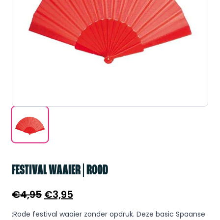
FESTIVAL WAAIER | ROOD
Oorspronkelijke
Huidige
€
4,95
€
3,95
prijs
prijs
;Rode festival waaier zonder opdruk. Deze basic Spaanse