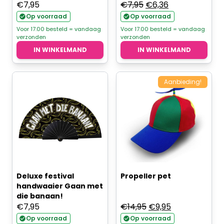
Oorspronkelijke
Huidige
€
7,95
€
7,95
€
6,36
prijs
prijs
Op voorraad
Op voorraad
was:
is:
Voor 17.00 besteld = vandaag
Voor 17.00 besteld = vandaag
verzonden
verzonden
€7,95.
€6,36.
IN WINKELMAND
IN WINKELMAND
Aanbieding!
Deluxe festival
Propeller pet
handwaaier Gaan met
die banaan!
Oorspronkelijke
Huidige
€
7,95
€
14,95
€
9,95
prijs
prijs
Op voorraad
Op voorraad