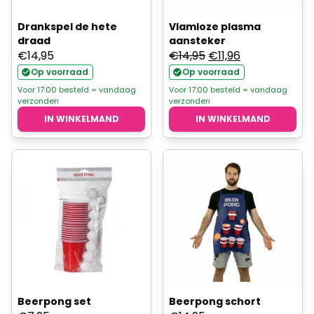
Drankspel de hete
Vlamloze plasma
draad
aansteker
Oorspronkelijke
Huidige
€
14,95
€
14,95
€
11,96
prijs
prijs
Op voorraad
Op voorraad
was:
is:
Voor 17.00 besteld = vandaag
Voor 17.00 besteld = vandaag
verzonden
verzonden
€14,95.
€11,96.
IN WINKELMAND
IN WINKELMAND
Beerpong set
Beerpong schort