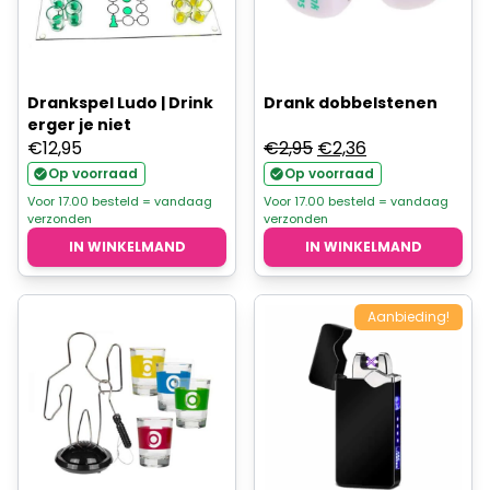
Drankspel Ludo | Drink
Drank dobbelstenen
erger je niet
Oorspronkelijke
Huidige
€
12,95
€
2,95
€
2,36
prijs
prijs
Op voorraad
Op voorraad
was:
is:
Voor 17.00 besteld = vandaag
Voor 17.00 besteld = vandaag
verzonden
verzonden
€2,95.
€2,36.
IN WINKELMAND
IN WINKELMAND
Aanbieding!