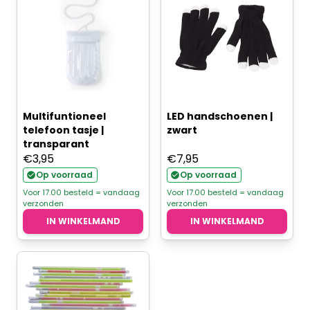
Multifuntioneel
LED handschoenen |
telefoon tasje |
zwart
transparant
€
3,95
€
7,95
Op voorraad
Op voorraad
Voor 17.00 besteld = vandaag
Voor 17.00 besteld = vandaag
verzonden
verzonden
IN WINKELMAND
IN WINKELMAND