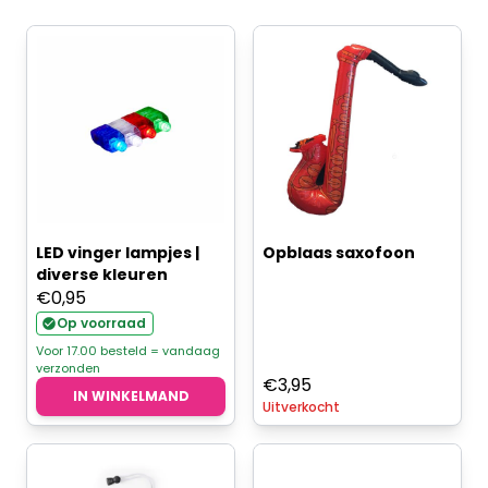
LED vinger lampjes |
Opblaas saxofoon
diverse kleuren
€
0,95
Op voorraad
Voor 17.00 besteld = vandaag
verzonden
€
3,95
IN WINKELMAND
Uitverkocht