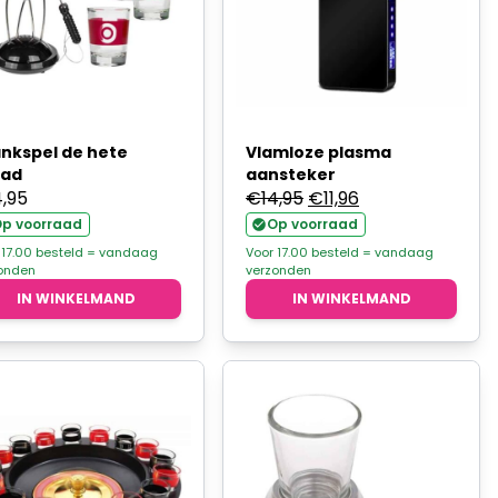
nkspel de hete
Vlamloze plasma
aad
aansteker
Oorspronkelijke
Huidige
4,95
€
14,95
€
11,96
prijs
prijs
p voorraad
Op voorraad
was:
is:
 17.00 besteld = vandaag
Voor 17.00 besteld = vandaag
onden
verzonden
€14,95.
€11,96.
IN WINKELMAND
IN WINKELMAND