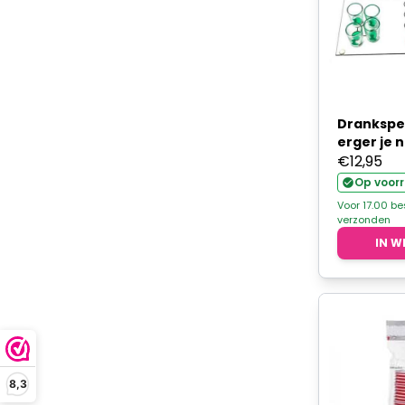
Drankspel
erger je n
€
12,95
Op voor
Voor 17.00 b
verzonden
IN W
8,3