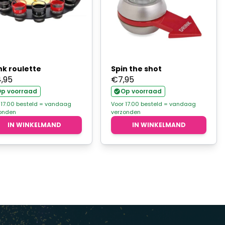
nk roulette
Spin the shot
4,95
€
7,95
p voorraad
Op voorraad
 17.00 besteld = vandaag
Voor 17.00 besteld = vandaag
onden
verzonden
IN WINKELMAND
IN WINKELMAND