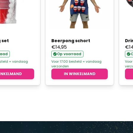
 set
Beerpong schort
Dri
€
14,95
€
1
raad
Op voorraad
O
esteld = vandaag
Voor 17.00 besteld = vandaag
Voor
verzonden
verz
INKELMAND
IN WINKELMAND