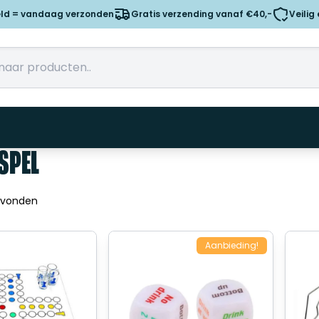
eld = vandaag verzonden
Gratis verzending vanaf €40,-
Veilig
SPEL
evonden
Aanbieding!