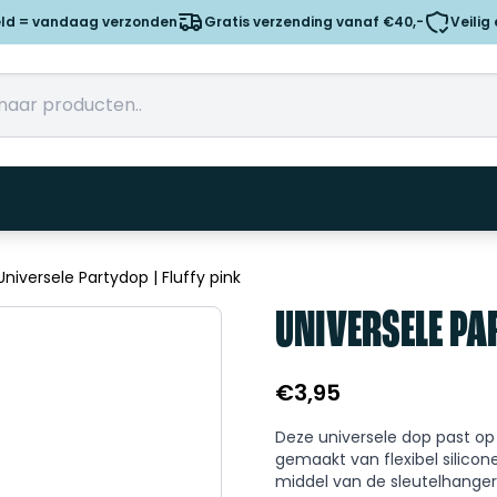
eld = vandaag verzonden
Gratis verzending vanaf €40,-
Veilig
Universele Partydop | Fluffy pink
UNIVERSELE PAR
€
3,95
Deze universele dop past op 
gemaakt van flexibel silico
middel van de sleutelhange