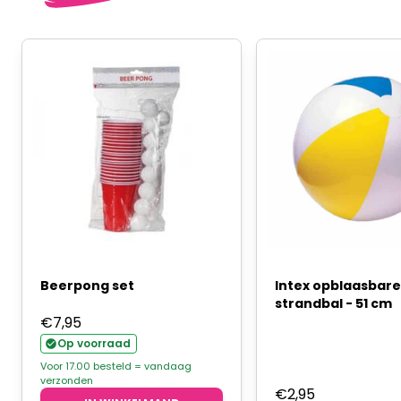
Beerpong set
Intex opblaasbar
strandbal - 51 cm
€
7,95
Op voorraad
Voor 17.00 besteld = vandaag
verzonden
€
2,95