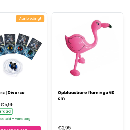
Aanbieding!
rs | Diverse
Opblaasbare flamingo 60
cm
Prijsklasse:
€
5,95
€4,76
rraad
tot
 besteld = vandaag
€5,95
€
2,95