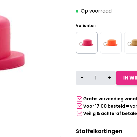
Op voorraad
Varianten
Universele
-
+
IN W
Partydop
|
Fluffy
Gratis verzending vana
pink
Voor 17.00 besteld = v
aantal
Veilig & achteraf betal
Staffelkortingen