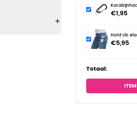
Karabijnhaa
€
1,95
Hold Ub ela
€
5,95
Totaal:
ITEM