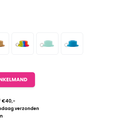
INKELMAND
f €40,-
andaag verzonden
en