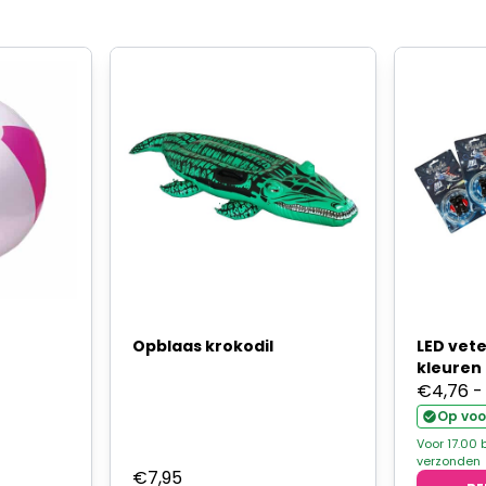
e
Opblaas krokodil
LED vete
kleuren
€
4,76
-
Op voo
Voor 17.00
verzonden
€
7,95