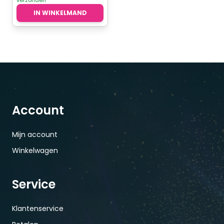
verzonden
€14,95.
€9,95.
IN WINKELMAND
Account
Mijn account
Winkelwagen
Service
Klantenservice