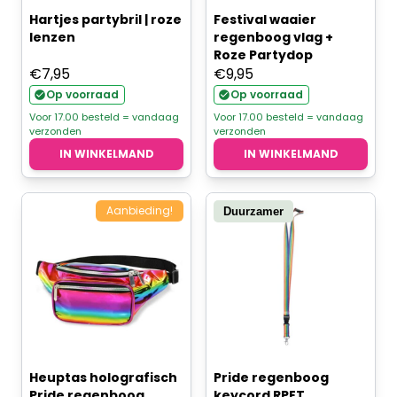
Hartjes partybril | roze
Festival waaier
lenzen
regenboog vlag +
Roze Partydop
€
7,95
€
9,95
Op voorraad
Op voorraad
Voor 17.00 besteld = vandaag
Voor 17.00 besteld = vandaag
verzonden
verzonden
IN WINKELMAND
IN WINKELMAND
Aanbieding!
Duurzamer
Heuptas holografisch
Pride regenboog
Pride regenboog
keycord RPET