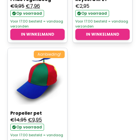
Oorspronkelijke
Huidige
€
9,95
€
7,96
€
2,95
prijs
prijs
Op voorraad
Op voorraad
was:
is:
Voor 17.00 besteld = vandaag
Voor 17.00 besteld = vandaag
verzonden
verzonden
€9,95.
€7,96.
IN WINKELMAND
IN WINKELMAND
Aanbieding!
Propeller pet
Oorspronkelijke
Huidige
€
14,95
€
9,95
prijs
prijs
Op voorraad
was:
is:
Voor 17.00 besteld = vandaag