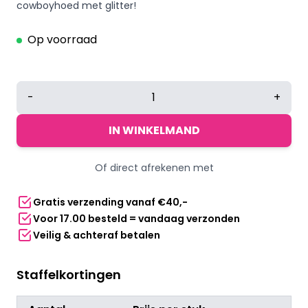
cowboyhoed met glitter!
Op voorraad
Cowboyhoed
-
+
glitter
Pride
IN WINKELMAND
regenboog
aantal
Of direct afrekenen met
Gratis verzending vanaf €40,-
Voor 17.00 besteld = vandaag verzonden
Veilig & achteraf betalen
Staffelkortingen