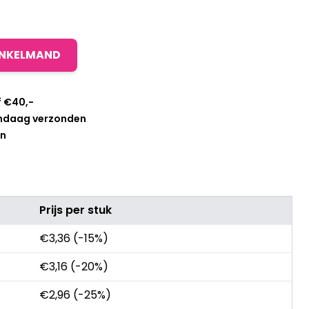
INKELMAND
f €40,-
andaag verzonden
en
Prijs per stuk
€
3,36
(-15%)
€
3,16
(-20%)
€
2,96
(-25%)