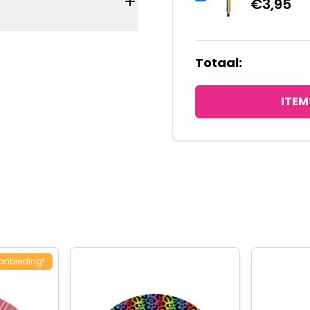
€
3,95
Totaal:
ITEM
anbieding!