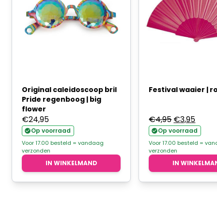
Original caleidoscoop bril
Festival waaier | r
Pride regenboog | big
flower
Oorspronke
Huidi
€
24,95
€
4,95
€
3,95
prijs
prijs
Op voorraad
Op voorraad
was:
is:
Voor 17.00 besteld = vandaag
Voor 17.00 besteld = va
verzonden
verzonden
€4,95.
€3,95
IN WINKELMAND
IN WINKELMA