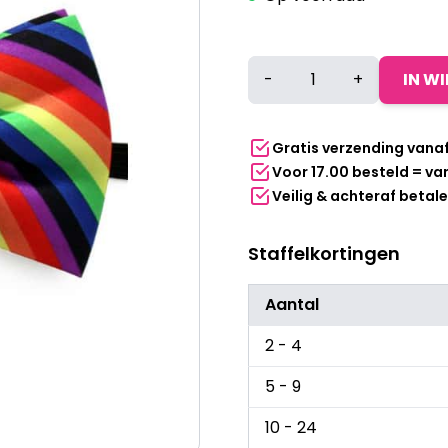
Vlinderstrik
-
+
IN W
Pride
regenboog
aantal
Gratis verzending vana
Voor 17.00 besteld = v
Veilig & achteraf betal
Staffelkortingen
Aantal
2 - 4
5 - 9
10 - 24