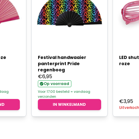
oze
Festival handwaaier
LED shutt
panterprint Pride
roze
regenboog
lijke
ge
€
6,95
Op voorraad
ndaag
Voor 17.00 besteld = vandaag
verzonden
.
€
3,95
ND
IN WINKELMAND
Uitverkoc