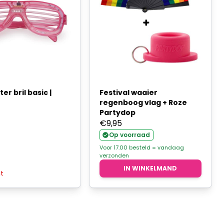
er bril basic |
Festival waaier
regenboog vlag + Roze
Partydop
€
9,95
Op voorraad
Voor 17.00 besteld = vandaag
verzonden
IN WINKELMAND
ht