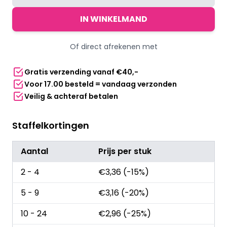
telefoonkoord
universeel
IN WINKELMAND
-
Pride
Of direct afrekenen met
regenboog
aantal
Gratis verzending vanaf €40,-
Voor 17.00 besteld = vandaag verzonden
Veilig & achteraf betalen
Staffelkortingen
Aantal
Prijs per stuk
2 - 4
€
3,36
(-15%)
5 - 9
€
3,16
(-20%)
10 - 24
€
2,96
(-25%)