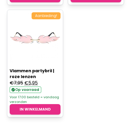
Aanbieding!
Vlammen partybril |
roze lenzen
Oorspronkelijke
Huidige
€
7,95
€
5,95
prijs
prijs
Op voorraad
was:
is:
Voor 17.00 besteld = vandaag
verzonden
€7,95.
€5,95.
IN WINKELMAND