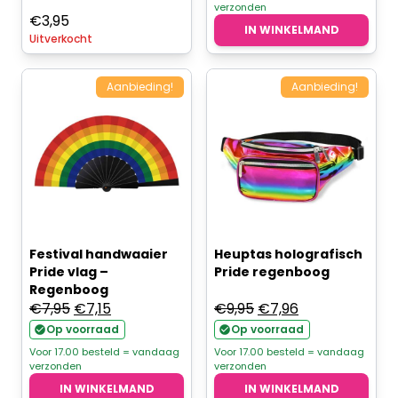
verzonden
€
3,95
IN WINKELMAND
Uitverkocht
Aanbieding!
Aanbieding!
Festival handwaaier
Heuptas holografisch
Pride vlag –
Pride regenboog
Regenboog
Oorspronkelijke
Huidige
Oorspronkelijke
Huidige
€
7,95
€
7,15
€
9,95
€
7,96
prijs
prijs
prijs
prijs
Op voorraad
Op voorraad
was:
is:
was:
is:
Voor 17.00 besteld = vandaag
Voor 17.00 besteld = vandaag
verzonden
verzonden
€7,95.
€7,15.
€9,95.
€7,96.
IN WINKELMAND
IN WINKELMAND