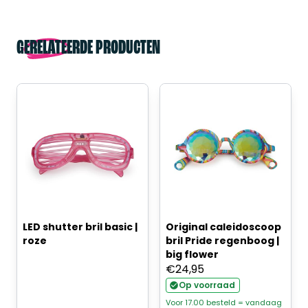
GERELATEERDE PRODUCTEN
LED shutter bril basic |
Original caleidoscoop
roze
bril Pride regenboog |
big flower
€
24,95
Op voorraad
Voor 17.00 besteld = vandaag