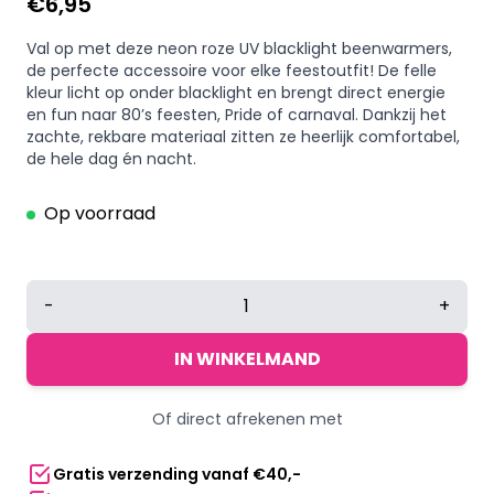
€
6,95
Val op met deze neon roze UV blacklight beenwarmers,
de perfecte accessoire voor elke feestoutfit! De felle
kleur licht op onder blacklight en brengt direct energie
en fun naar 80’s feesten, Pride of carnaval. Dankzij het
zachte, rekbare materiaal zitten ze heerlijk comfortabel,
de hele dag én nacht.
Op voorraad
Beenwarmers
-
+
UV
Blacklight
IN WINKELMAND
-
80s
Of direct afrekenen met
Retro
Party
Gratis verzending vanaf €40,-
Beenwarmers