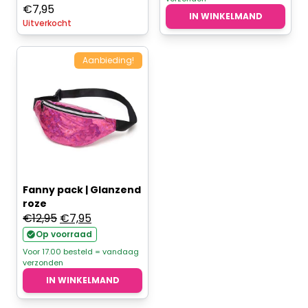
€7,95.
€5,95.
€
7,95
IN WINKELMAND
Uitverkocht
Aanbieding!
Fanny pack | Glanzend
roze
Oorspronkelijke
Huidige
€
12,95
€
7,95
prijs
prijs
Op voorraad
was:
is:
Voor 17.00 besteld = vandaag
verzonden
€12,95.
€7,95.
IN WINKELMAND