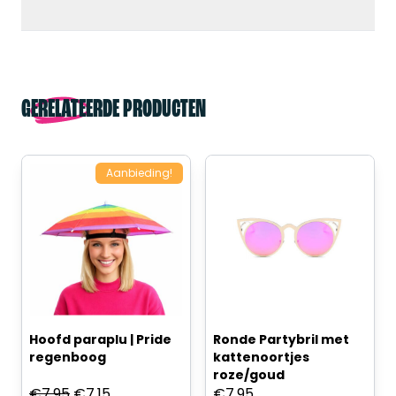
GERELATEERDE PRODUCTEN
Aanbieding!
Hoofd paraplu | Pride
Ronde Partybril met
regenboog
kattenoortjes
roze/goud
Oorspronkelijke
Huidige
€
7,95
€
7,15
€
7,95