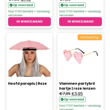
prijs
prijs
Op voorraad
Op voorraad
was:
is:
Voor 17.00 besteld = vandaag
Voor 17.00 besteld = vandaag
verzonden
verzonden
€7,95.
€7,15.
IN WINKELMAND
IN WINKELMAND
Aanbieding!
Hoofd paraplu | Roze
Vlammen partybril
hartje | roze lenzen
Oorspronkelijke
Huidige
€
7,95
€
5,95
prijs
prijs
Op voorraad
was:
is:
Voor 17.00 besteld = vandaag
verzonden