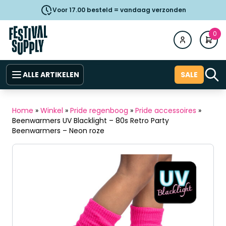
Voor 17.00 besteld = vandaag verzonden
0
ALLE ARTIKELEN
SALE
Home
»
Winkel
»
Pride regenboog
»
Pride accessoires
»
Beenwarmers UV Blacklight – 80s Retro Party
Beenwarmers – Neon roze