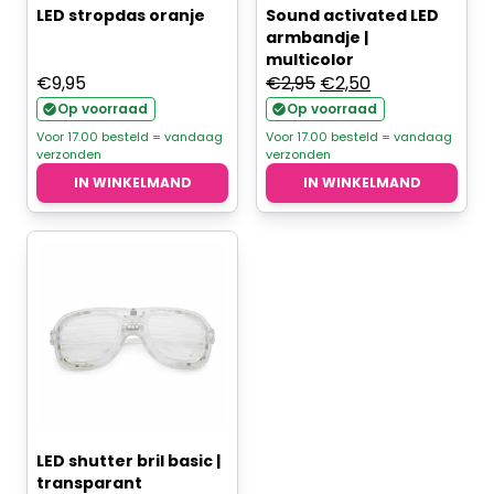
LED stropdas oranje
Sound activated LED
armbandje |
multicolor
Oorspronkelijke
Huidige
€
9,95
€
2,95
€
2,50
prijs
prijs
Op voorraad
Op voorraad
was:
is:
Voor 17.00 besteld = vandaag
Voor 17.00 besteld = vandaag
verzonden
verzonden
€2,95.
€2,50.
IN WINKELMAND
IN WINKELMAND
LED shutter bril basic |
transparant