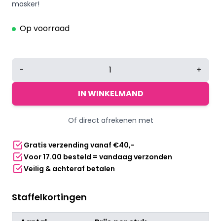
masker!
Op voorraad
Halloween
-
+
crazy
clown
IN WINKELMAND
masker
aantal
Of direct afrekenen met
Gratis verzending vanaf €40,-
Voor 17.00 besteld = vandaag verzonden
Veilig & achteraf betalen
Staffelkortingen