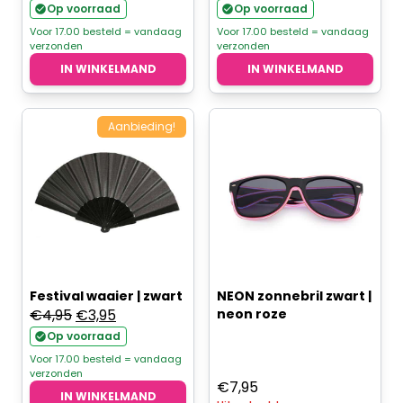
prijs
prijs
Op voorraad
Op voorraad
was:
is:
Voor 17.00 besteld = vandaag
Voor 17.00 besteld = vandaag
verzonden
verzonden
€7,95.
€7,15.
IN WINKELMAND
IN WINKELMAND
Aanbieding!
Festival waaier | zwart
NEON zonnebril zwart |
Oorspronkelijke
Huidige
€
4,95
€
3,95
neon roze
prijs
prijs
Op voorraad
was:
is:
Voor 17.00 besteld = vandaag
verzonden
€4,95.
€3,95.
€
7,95
IN WINKELMAND