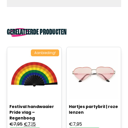
GERELATEERDE PRODUCTEN
Aanbieding!
Festival handwaaier
Hartjes partybril | roze
Pride vlag –
lenzen
Regenboog
Oorspronkelijke
Huidige
€
7,95
€
7,15
€
7,95