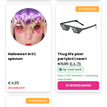
Aanbieding!
Halloween bril |
Thug life pixel
spinnen
partybril | zwart
Oorspronkelijke
Huidige
€
5,95
€
4,76
prijs
prijs
Op voorraad
was:
is:
Voor 17.00 besteld = vandaag
verzonden
€5,95.
€4,76.
€
4,95
IN WINKELMAND
Uitverkocht
Aanbieding!