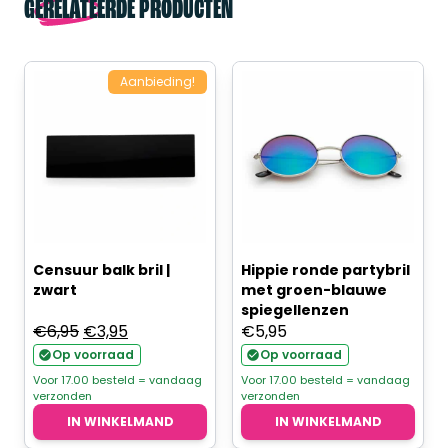
GERELATEERDE PRODUCTEN
Aanbieding!
Censuur balk bril |
Hippie ronde partybril
zwart
met groen-blauwe
spiegellenzen
Oorspronkelijke
Huidige
€
6,95
€
3,95
€
5,95
prijs
prijs
Op voorraad
Op voorraad
was:
is:
Voor 17.00 besteld = vandaag
Voor 17.00 besteld = vandaag
verzonden
verzonden
€6,95.
€3,95.
IN WINKELMAND
IN WINKELMAND