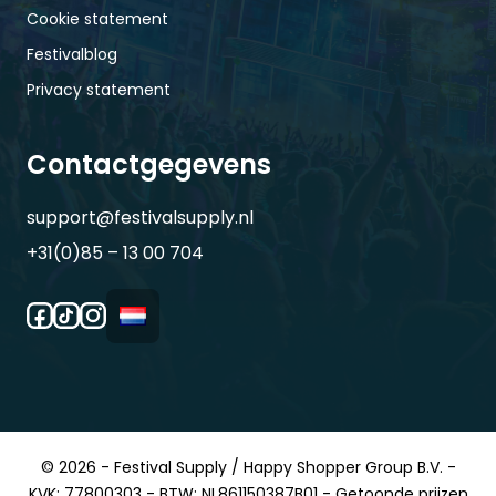
Cookie statement
Festivalblog
Privacy statement
Contactgegevens
support@festivalsupply.nl
+31(0)85 – 13 00 704
© 2026 - Festival Supply / Happy Shopper Group B.V. -
KVK: 77800303 - BTW: NL861150387B01 - Getoonde prijzen