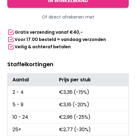
IN WINKELMAND
rood
aantal
Of direct afrekenen met
Gratis verzending vanaf €40,-
Voor 17.00 besteld = vandaag verzonden
Veilig & achteraf betalen
Staffelkortingen
Aantal
Prijs per stuk
2 - 4
€
3,36
(-15%)
5 - 9
€
3,16
(-20%)
10 - 24
€
2,96
(-25%)
25+
€
2,77
(-30%)