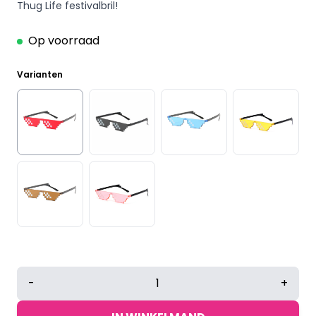
Thug Life festivalbril!
Op voorraad
Varianten
Thug
-
+
life
Partybril