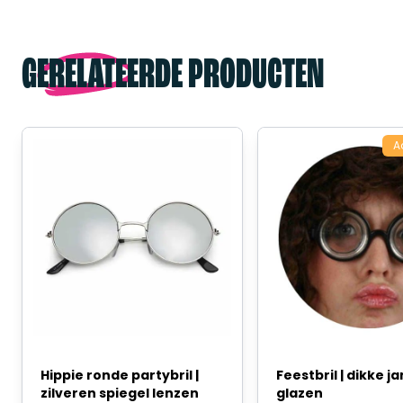
GERELATEERDE PRODUCTEN
A
Hippie ronde partybril |
Feestbril | dikke 
zilveren spiegel lenzen
glazen