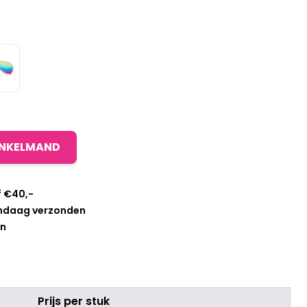
INKELMAND
f €40,-
andaag verzonden
en
Prijs per stuk