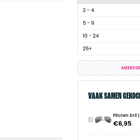
2 - 4
5 - 9
10 - 24
25+
MEERDER
VAAK SAMEN GEKOC
Piloten bril
€
6,95