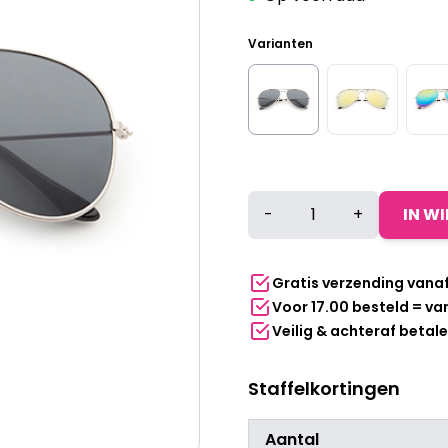
Varianten
Piloten
-
+
IN W
bril
|
Zwarte
Gratis verzending vana
lenzen
Voor 17.00 besteld = v
aantal
Veilig & achteraf betal
Staffelkortingen
Aantal