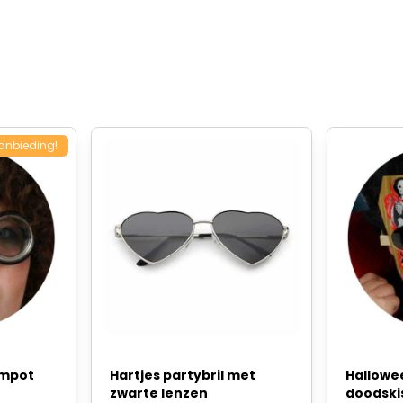
anbieding!
jampot
Hartjes partybril met
Hallowee
zwarte lenzen
doodski