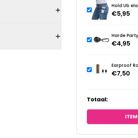
Hold Ub ela
€
5,95
Harde Part
€
4,95
Earproof R
€
7,50
Totaal:
ITEM