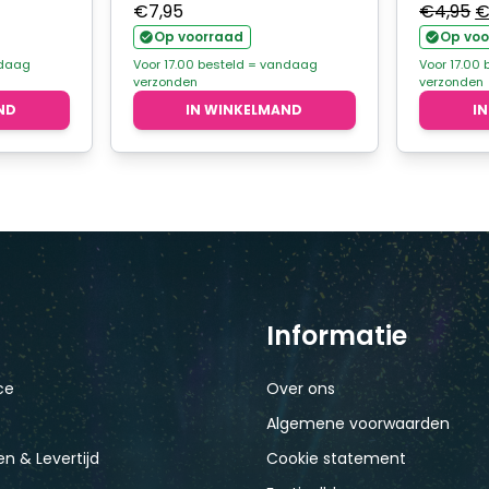
ijke
ge
O
€
7,95
€
4,95
pr
Op voorraad
Op voo
w
ndaag
Voor 17.00 besteld = vandaag
Voor 17.00
verzonden
verzonden
.
€
ND
IN WINKELMAND
I
Informatie
ce
Over ons
Algemene voorwaarden
n & Levertijd
Cookie statement