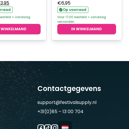
orspronkelijke
Huidige
€
3,95
€
6,95
ijs
prijs
rraad
Op voorraad
as:
is:
 besteld = vandaag
Voor 17.00 besteld = vandaag
verzonden
4,95.
€3,95.
N WINKELMAND
IN WINKELMAND
Contactgegevens
support@festivalsupply.nl
+31(0)85 – 13 00 704