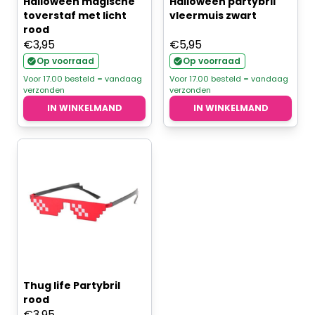
Halloween magische
Halloween partybril
toverstaf met licht
vleermuis zwart
rood
€
3,95
€
5,95
Op voorraad
Op voorraad
Voor 17.00 besteld = vandaag
Voor 17.00 besteld = vandaag
verzonden
verzonden
IN WINKELMAND
IN WINKELMAND
Thug life Partybril
rood
€
3,95