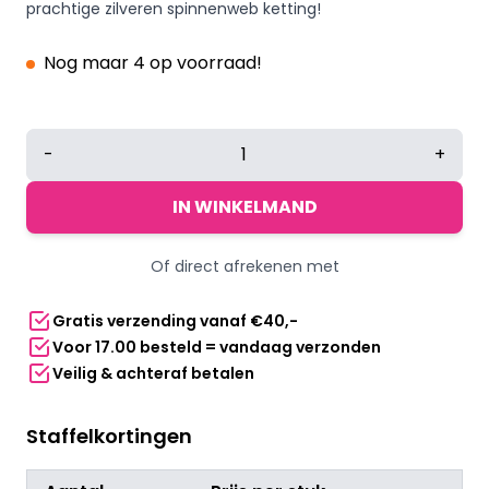
prachtige zilveren spinnenweb ketting!
Nog maar 4 op voorraad!
Halloween
-
+
spinnenweb
ketting
IN WINKELMAND
zilver
aantal
Of direct afrekenen met
Gratis verzending vanaf €40,-
Voor 17.00 besteld = vandaag verzonden
Veilig & achteraf betalen
Staffelkortingen