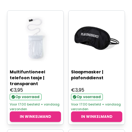
Multifuntioneel
Slaapmasker |
telefoon tasje |
plafonddienst
transparant
€
3,95
€
3,95
Op voorraad
Op voorraad
Voor 17.00 besteld = vandaag
Voor 17.00 besteld = vandaag
verzonden
verzonden
IN WINKELMAND
IN WINKELMAND