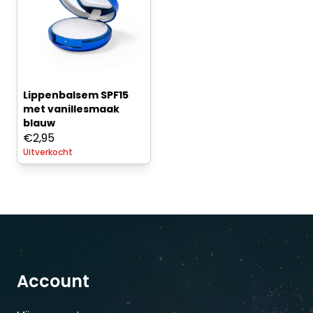
Lippenbalsem SPF15
met vanillesmaak
blauw
€
2,95
Uitverkocht
Account