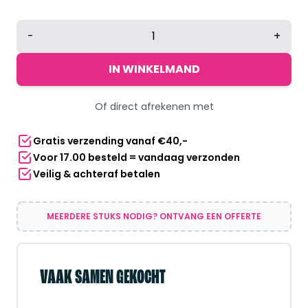
Vacuümrugzak
-
+
Nylon
-
IN WINKELMAND
Met
35W
Of direct afrekenen met
pomp
-
Gratis verzending vanaf €40,-
Voor
Voor 17.00 besteld = vandaag verzonden
handbagage
Veilig & achteraf betalen
vliegtuig
-
Zwart
MEERDERE STUKS NODIG? ONTVANG EEN OFFERTE
aantal
VAAK SAMEN GEKOCHT