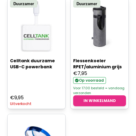
Duurzamer
Duurzamer
Celltank duurzame
Flessenkoeler
USB-C powerbank
RPET/aluminium grijs
€
7,95
Op voorraad
Voor 17.00 besteld = vandaag
verzonden
€
9,95
IN WINKELMAND
Uitverkocht