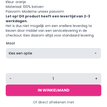
Kleur: oranje
Materiaal: 100% katoen
Pasvorm: Moderne unisex pasvorm
Let op! Dit product heeft een levertijd van 2-3
werkdagen.
Het is dus niet mogelijk om een snellere leverdag te
kiezen door middel van een servicelevering in de
checkout. Kies daarom altijd voor standaard levering.
Maat
Unisex
-
+
oranje
T-
IN WINKELMAND
shirt
|
Of direct afrekenen met
Wegdorst