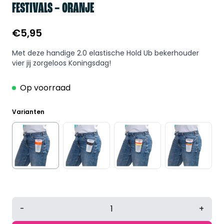
FESTIVALS – ORANJE
€
5,95
Met deze handige 2.0 elastische Hold Ub bekerhouder
vier jij zorgeloos Koningsdag!
Op voorraad
Varianten
Hold
-
+
Ub