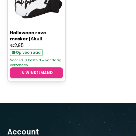
Halloween rave
masker | Skull
€
2,95
Op voorraad
Voor 17.00 besteld = vandaag
verzonden
IN WINKELMAND
Account