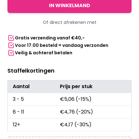
elastische
IN WINKELMAND
bekerhouder
voor
Of direct afrekenen met
festivals
-
Gratis verzending vanaf €40,-
Oranje
Voor 17.00 besteld = vandaag verzonden
aantal
Veilig & achteraf betalen
Staffelkortingen
Aantal
Prijs per stuk
3 - 5
€
5,06
(-15%)
6 - 11
€
4,76
(-20%)
12+
€
4,17
(-30%)