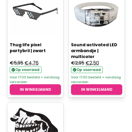
Thug life pixel
Sound activated LED
partybril | zwart
armbandje |
multicolor
Oorspronkelijke
Huidige
Oorspronkelijke
Huidige
€
5,95
€
4,76
€
2,95
€
2,50
prijs
prijs
prijs
prijs
Op voorraad
Op voorraad
was:
is:
was:
is:
Voor 17.00 besteld = vandaag
Voor 17.00 besteld = vandaag
verzonden
verzonden
€5,95.
€4,76.
€2,95.
€2,50.
IN WINKELMAND
IN WINKELMAND