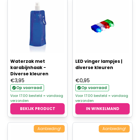
Waterzak met
LED vinger lampjes |
karabijnhaak -
diverse kleuren
Diverse kleuren
€
3,95
€
0,95
Op voorraad
Op voorraad
Voor 17.00 besteld = vandaag
Voor 17.00 besteld = vandaag
verzonden
verzonden
BEKIJK PRODUCT
IN WINKELMAND
Aanbieding!
Aanbieding!