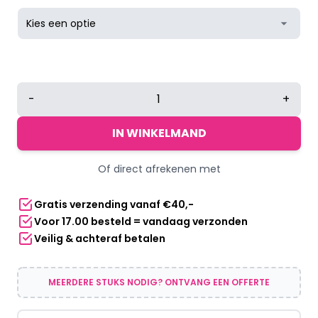
Yucka
-
+
festival
legging
IN WINKELMAND
met
trippy
Of direct afrekenen met
waves
print
Gratis verzending vanaf €40,-
aantal
Voor 17.00 besteld = vandaag verzonden
Veilig & achteraf betalen
MEERDERE STUKS NODIG? ONTVANG EEN OFFERTE