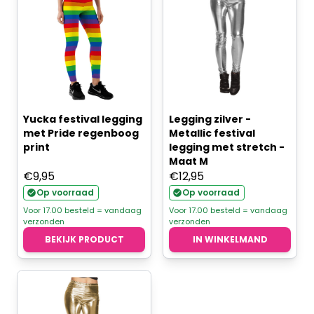
Yucka festival legging
Legging zilver -
met Pride regenboog
Metallic festival
print
legging met stretch -
Maat M
€
9,95
€
12,95
Op voorraad
Op voorraad
Voor 17.00 besteld = vandaag
Voor 17.00 besteld = vandaag
verzonden
verzonden
BEKIJK PRODUCT
IN WINKELMAND