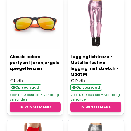
Classic colors
Legging lichtroze -
partybril | oranje-gele
Metallic festival
spiegel lenzen
legging met stretch -
Maat M
€
5,95
€
12,95
Op voorraad
Op voorraad
Voor 17.00 besteld = vandaag
Voor 17.00 besteld = vandaag
verzonden
verzonden
IN WINKELMAND
IN WINKELMAND