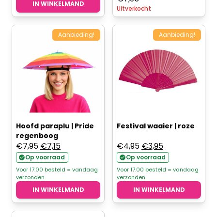
IN WINKELMAND
Uitverkocht
Aanbieding!
Aanbieding!
Hoofd paraplu | Pride
Festival waaier | roze
regenboog
Oorspronkelijke
Huidige
Oorspronkelijke
Huidige
€
7,95
€
7,15
€
4,95
€
3,95
prijs
prijs
prijs
prijs
Op voorraad
Op voorraad
was:
is:
was:
is:
Voor 17.00 besteld = vandaag
Voor 17.00 besteld = vandaag
verzonden
verzonden
€7,95.
€7,15.
€4,95.
€3,95.
IN WINKELMAND
IN WINKELMAND