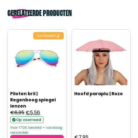
GERELATEERDE PRODUCTEN
Aanbieding!
Piloten bril |
Hoofd paraplu | Roze
Regenboog spiegel
lenzen
Oorspronkelijke
Huidige
€
6,95
€
5,56
prijs
prijs
Op voorraad
was:
is:
Voor 17.00 besteld = vandaag
verzonden
€6,95.
€5,56.
€
7,95