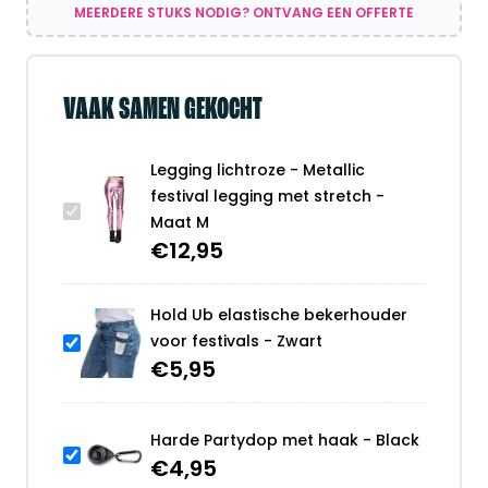
aantal
MEERDERE STUKS NODIG? ONTVANG EEN OFFERTE
VAAK SAMEN GEKOCHT
Legging lichtroze - Metallic
festival legging met stretch -
Maat M
€
12,95
Hold Ub elastische bekerhouder
voor festivals - Zwart
€
5,95
Harde Partydop met haak - Black
€
4,95