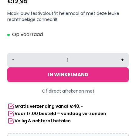
€
12,95
Maak jouw festivaloutfit helemaal af met deze leuke
rechthoekige zonnebril!
Op voorraad
Legging
-
+
lichtroze
-
IN WINKELMAND
Metallic
festival
Of direct afrekenen met
legging
met
Gratis verzending vanaf €40,-
stretch
Voor 17.00 besteld = vandaag verzonden
-
Veilig & achteraf betalen
Maat
M