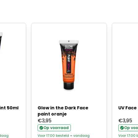
int 50ml
Glow in the Dark Face
UV Face 
paint oranje
€
3,95
€
3,95
Op voorraad
Op voo
ndaag
Voor 17.00 besteld = vandaag
Voor 17.00