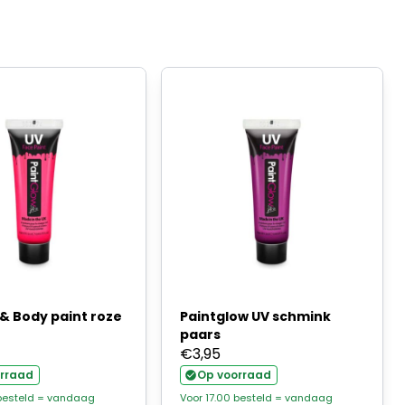
& Body paint roze
Paintglow UV schmink
paars
€
3,95
rraad
Op voorraad
 besteld = vandaag
Voor 17.00 besteld = vandaag