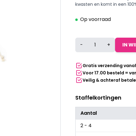
kwasten en komt in een 100%
Op voorraad
Make-
-
+
IN W
up
kwastenset
met
Gratis verzending vana
6
Voor 17.00 besteld = v
kwasten
Veilig & achteraf betal
en
opbergzakje
Staffelkortingen
aantal
Aantal
2 - 4