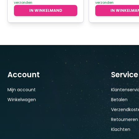
verzonden
verzonden
IN WINKELMAND
IN WINKELMA
Account
Service
Mijn account
Klantenservi
Winkelwagen
Betalen
Verzendkoste
Retourneren
Klachten