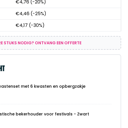
€
4,76
(-20%)
€
4,46
(-25%)
€
4,17
(-30%)
E STUKS NODIG? ONTVANG EEN OFFERTE
HT
astenset met 6 kwasten en opbergzakje
stische bekerhouder voor festivals - Zwart