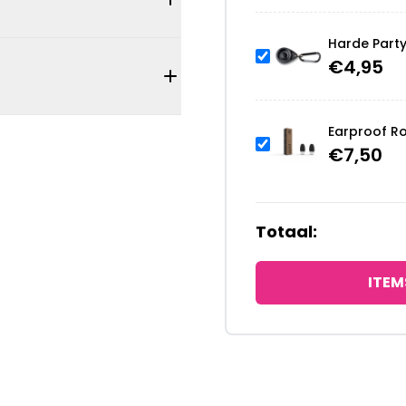
Harde Part
€
4,95
Earproof R
€
7,50
Totaal:
ITEM