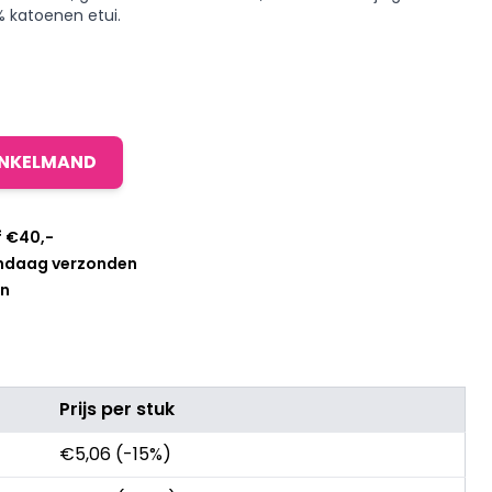
 katoenen etui.
INKELMAND
f €40,-
andaag verzonden
en
Prijs per stuk
€
5,06
(-15%)