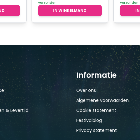
verzonden
verzonden
ND
IN WINKELMAND
I
Informatie
ce
Over ons
Algemene voorwaarden
n & Levertijd
Cookie statement
Festivalblog
Privacy statement