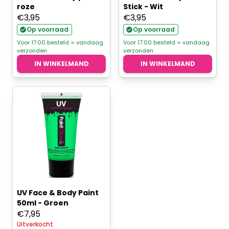
roze
Stick - Wit
€
3,95
€
3,95
Op voorraad
Op voorraad
Voor 17.00 besteld = vandaag
Voor 17.00 besteld = vandaag
verzonden
verzonden
IN WINKELMAND
IN WINKELMAND
UV Face & Body Paint
50ml - Groen
€
7,95
Uitverkocht