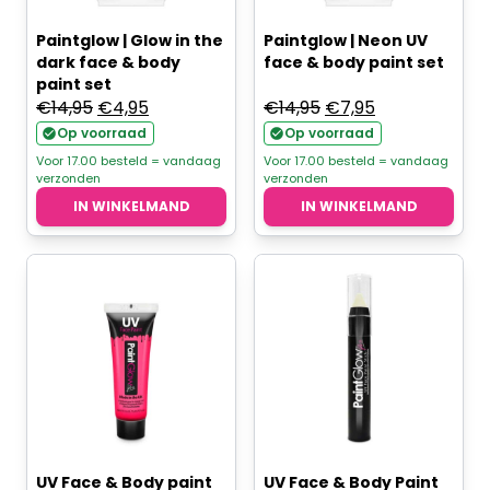
Paintglow | Glow in the
Paintglow | Neon UV
dark face & body
face & body paint set
paint set
Oorspronkelijke
Huidige
Oorspronkelijke
Huidige
€
14,95
€
4,95
€
14,95
€
7,95
prijs
prijs
prijs
prijs
Op voorraad
Op voorraad
was:
is:
was:
is:
Voor 17.00 besteld = vandaag
Voor 17.00 besteld = vandaag
verzonden
verzonden
€14,95.
€4,95.
€14,95.
€7,95.
IN WINKELMAND
IN WINKELMAND
UV Face & Body paint
UV Face & Body Paint