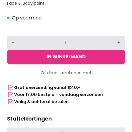
Face & Body paint!
Op voorraad
UV
-
+
Face
&
IN WINKELMAND
Body
paint
Of direct afrekenen met
groen
aantal
Gratis verzending vanaf €40,-
Voor 17.00 besteld = vandaag verzonden
Veilig & achteraf betalen
Staffelkortingen