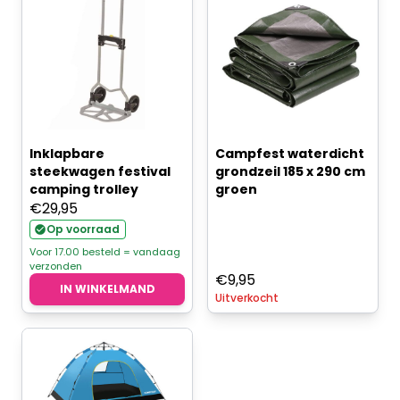
Inklapbare
Campfest waterdicht
steekwagen festival
grondzeil 185 x 290 cm
camping trolley
groen
€
29,95
Op voorraad
Voor 17.00 besteld = vandaag
verzonden
€
9,95
IN WINKELMAND
Uitverkocht