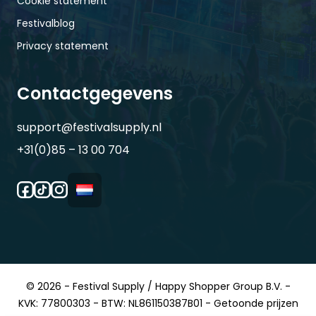
Cookie statement
Festivalblog
Privacy statement
Contactgegevens
support@festivalsupply.nl
+31(0)85 – 13 00 704
© 2026 - Festival Supply / Happy Shopper Group B.V. -
KVK: 77800303 - BTW: NL861150387B01 - Getoonde prijzen