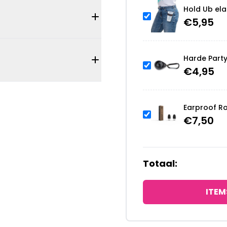
Hold Ub ela
€
5,95
Harde Part
€
4,95
Earproof R
€
7,50
Totaal:
ITEM