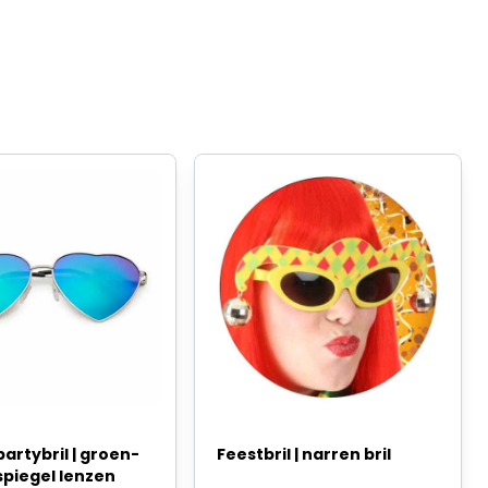
partybril | groen-
Feestbril | narren bril
spiegel lenzen