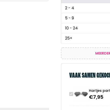
2 - 4
5 - 9
10 - 24
25+
MEERDER
VAAK SAMEN GEKOC
Hartjes par
€
7,95