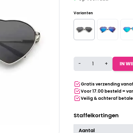
Varianten
Hartjes
-
+
IN W
partybril
met
zwarte
Gratis verzending vana
lenzen
Voor 17.00 besteld = v
aantal
Veilig & achteraf betal
Staffelkortingen
Aantal