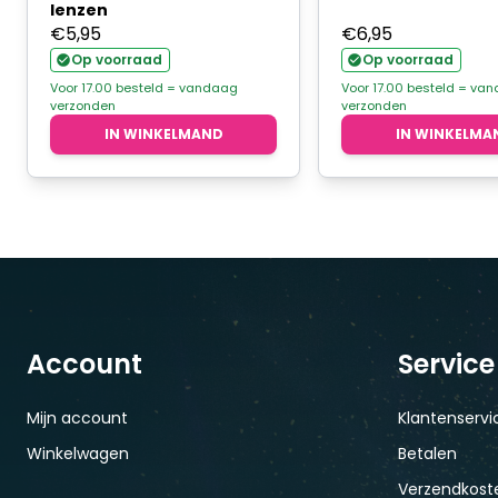
lenzen
€
5,95
€
6,95
Op voorraad
Op voorraad
Voor 17.00 besteld = vandaag
Voor 17.00 besteld = va
verzonden
verzonden
IN WINKELMAND
IN WINKELMA
Account
Service
Mijn account
Klantenservi
Winkelwagen
Betalen
Verzendkoste