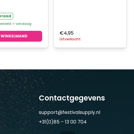
rraad
 besteld = vandaag
€
4,95
N WINKELMAND
Uitverkocht
Contactgegevens
support@festivalsupply.nl
+31(0)85 – 13 00 704