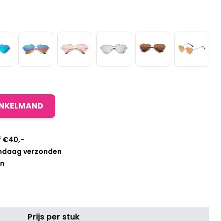
INKELMAND
f €40,-
andaag verzonden
en
Prijs per stuk