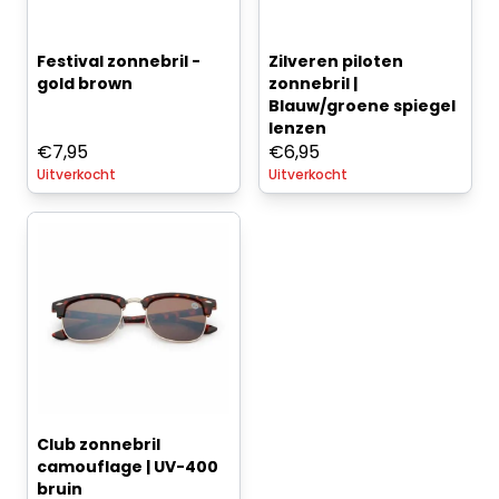
Festival zonnebril -
Zilveren piloten
gold brown
zonnebril |
Blauw/groene spiegel
lenzen
€
7,95
€
6,95
Uitverkocht
Uitverkocht
Club zonnebril
camouflage | UV-400
bruin