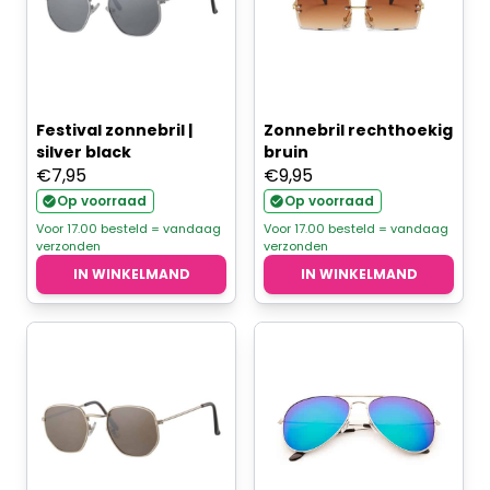
Festival zonnebril |
Zonnebril rechthoekig
silver black
bruin
€
7,95
€
9,95
Op voorraad
Op voorraad
Voor 17.00 besteld = vandaag
Voor 17.00 besteld = vandaag
verzonden
verzonden
IN WINKELMAND
IN WINKELMAND