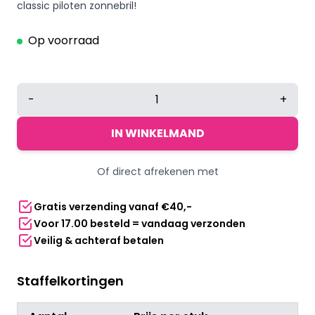
classic piloten zonnebril!
Op voorraad
Piloten
-
+
zonnebril
classic
IN WINKELMAND
-
Zwart
Of direct afrekenen met
aantal
Gratis verzending vanaf €40,-
Voor 17.00 besteld = vandaag verzonden
Veilig & achteraf betalen
Staffelkortingen