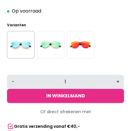
Op voorraad
Varianten
Party
-
+
zonnebril
|
IN WINKELMAND
Blauw
spiegel
Of direct afrekenen met
lenzen
aantal
Gratis verzending vanaf €40,-