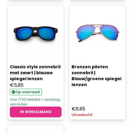
Classic style zonnebril
Bronzen piloten
mat zwart | blauwe
zonnebril |
spiegel lenzen
Blauw/groene spiegel
€
5,95
lenzen
Op voorraad
Voor 17.00 besteld = vandaag
verzonden
€
6,95
IN WINKELMAND
Uitverkocht