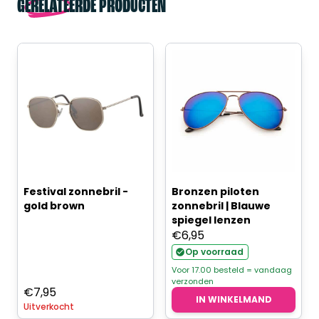
GERELATEERDE PRODUCTEN
Festival zonnebril -
Bronzen piloten
gold brown
zonnebril | Blauwe
spiegel lenzen
€
6,95
Op voorraad
Voor 17.00 besteld = vandaag
verzonden
€
7,95
IN WINKELMAND
Uitverkocht