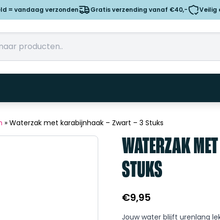
eld = vandaag verzonden
Gratis verzending vanaf €40,-
Veilig
n
»
Waterzak met karabijnhaak – Zwart – 3 Stuks
WATERZAK MET
STUKS
€
9,95
Jouw water blijft urenlang le