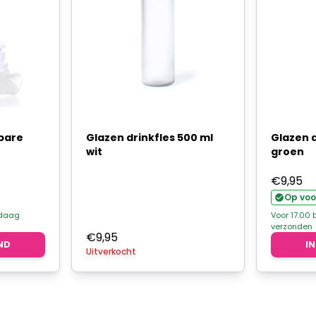
bare
Glazen drinkfles 500 ml
Glazen d
wit
groen
€
9,95
Op voo
ndaag
Voor 17.00
verzonden
€
9,95
ND
I
Uitverkocht