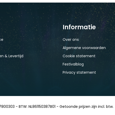
Informatie
ce
Over ons
Algemene voorwaarden
n & Levertijd
Cookie statement
Festivalblog
Privacy statement
7800303 - BTW: NL861150387B01 - Getoonde prijzen zijn incl. btw.