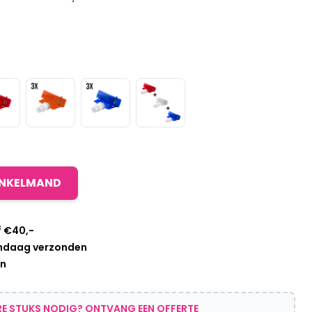
INKELMAND
f €40,-
andaag verzonden
en
E STUKS NODIG? ONTVANG EEN OFFERTE