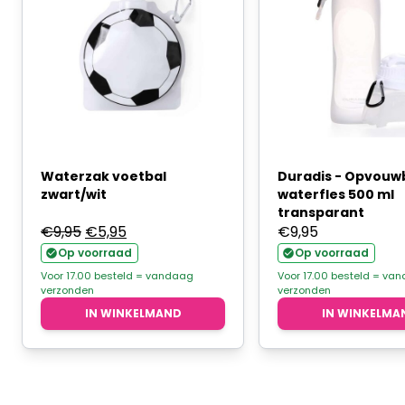
Waterzak voetbal
Duradis - Opvouw
zwart/wit
waterfles 500 ml
transparant
Oorspronkelijke
Huidige
€
9,95
€
5,95
€
9,95
prijs
prijs
Op voorraad
Op voorraad
was:
is:
Voor 17.00 besteld = vandaag
Voor 17.00 besteld = va
verzonden
verzonden
€9,95.
€5,95.
IN WINKELMAND
IN WINKELMA