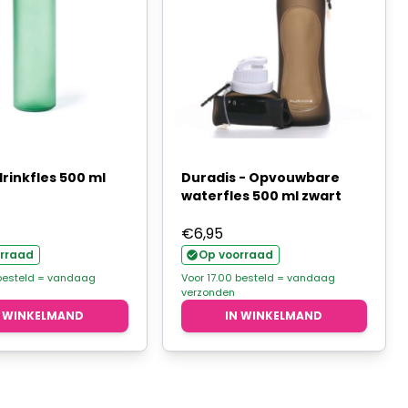
rinkfles 500 ml
Duradis - Opvouwbare
waterfles 500 ml zwart
€
6,95
rraad
Op voorraad
 besteld = vandaag
Voor 17.00 besteld = vandaag
verzonden
N WINKELMAND
IN WINKELMAND