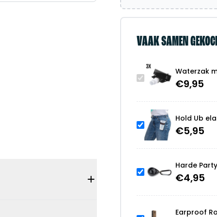
VAAK SAMEN GEKOC
Waterzak me
€
9,95
Hold Ub ela
€
5,95
Harde Part
€
4,95
Earproof R