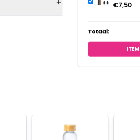
€
7,50
Totaal:
ITEM