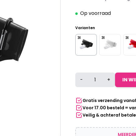
Op voorraad
Varianten
Waterzak
-
+
IN W
met
karabijnhaak
-
Gratis verzending vana
Zwart
Voor 17.00 besteld = v
-
Veilig & achteraf betal
3
Stuks
aantal
MEERDER