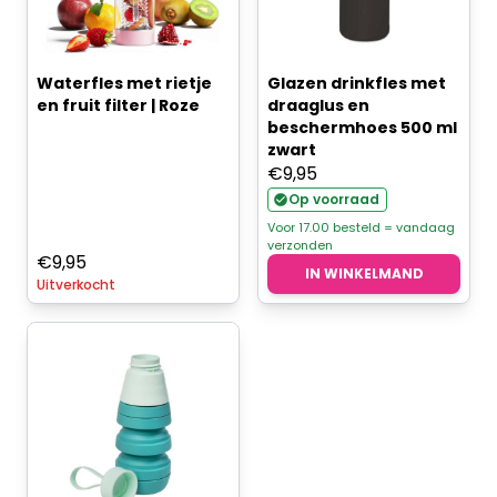
Waterfles met rietje
Glazen drinkfles met
en fruit filter | Roze
draaglus en
beschermhoes 500 ml
zwart
€
9,95
Op voorraad
Voor 17.00 besteld = vandaag
verzonden
€
9,95
IN WINKELMAND
Uitverkocht