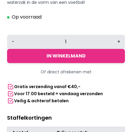
was:
is:
waterzak in de vorm van een voetbal!
€9,95.
€5,95.
Op voorraad
Waterzak
-
+
voetbal
zwart/wit
IN WINKELMAND
aantal
Of direct afrekenen met
Gratis verzending vanaf €40,-
Voor 17.00 besteld = vandaag verzonden
Veilig & achteraf betalen
Staffelkortingen