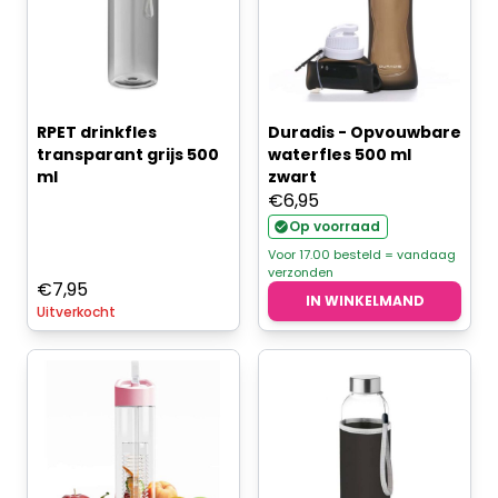
RPET drinkfles
Duradis - Opvouwbare
transparant grijs 500
waterfles 500 ml
ml
zwart
€
6,95
Op voorraad
Voor 17.00 besteld = vandaag
verzonden
€
7,95
IN WINKELMAND
Uitverkocht