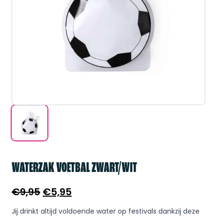
WATERZAK VOETBAL ZWART/WIT
Oorspronkelijke
Huidige
€
9,95
€
5,95
prijs
prijs
Jij drinkt altijd voldoende water op festivals dankzij deze