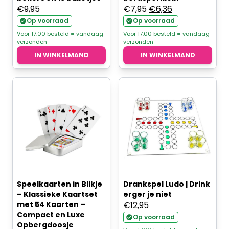
Oorspronkelijke
Huidige
€
9,95
€
7,95
€
6,36
prijs
prijs
Op voorraad
Op voorraad
was:
is:
Voor 17.00 besteld = vandaag
Voor 17.00 besteld = vandaag
verzonden
verzonden
€7,95.
€6,36.
IN WINKELMAND
IN WINKELMAND
Speelkaarten in Blikje
Drankspel Ludo | Drink
– Klassieke Kaartset
erger je niet
met 54 Kaarten –
€
12,95
Compact en Luxe
Op voorraad
Opbergdoosje