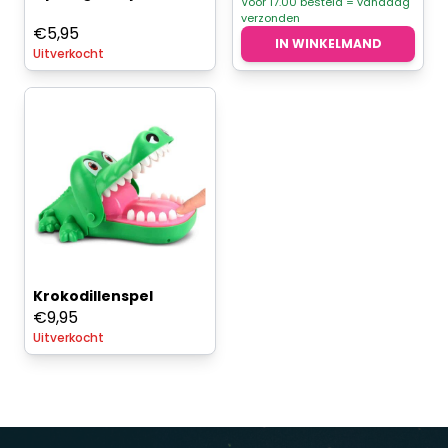
Voor 17.00 besteld = vandaag
verzonden
€
5,95
IN WINKELMAND
Uitverkocht
Krokodillenspel
€
9,95
Uitverkocht