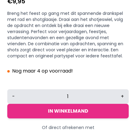
€
9,95
Breng het feest op gang met dit spannende drankspel
met rad en shotglaasje. Draai aan het shotjeswiel, volg
de opdracht en ontdek bij elke draai een nieuwe
verrassing. Perfect voor verjaardagen, feestjes,
studentenavonden en een gezellige avond met
vrienden. De combinatie van opdrachten, spanning en
shots zorgt direct voor veel plezier en interactie. Een
compact en origineel partyspel voor iedere feesttafel.
Nog maar 4 op voorraad!
Drankspel
-
+
Wheel
of
IN WINKELMAND
shots
-
Of direct afrekenen met
Shotjeswiel