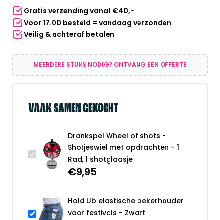
met
Gratis verzending vanaf €40,-
opdrachten
Voor 17.00 besteld = vandaag verzonden
-
Veilig & achteraf betalen
1
Rad,
1
MEERDERE STUKS NODIG? ONTVANG EEN OFFERTE
shotglaasje
aantal
VAAK SAMEN GEKOCHT
Drankspel Wheel of shots -
Shotjeswiel met opdrachten - 1
Rad, 1 shotglaasje
€
9,95
Hold Ub elastische bekerhouder
voor festivals - Zwart