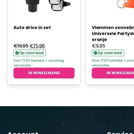
Auto drive in set
Vlammen zonnebri
Universele Partyd
oranje
Oorspronkelijke
Huidige
€
19,95
€
15,96
€
9,95
prijs
prijs
Op voorraad
Op voorraad
was:
is:
Voor 17.00 besteld = vandaag
Voor 17.00 besteld = va
verzonden
verzonden
€19,95.
€15,96.
IN WINKELMAND
IN WINKELMA