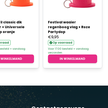
l classic dik
Festival waaier
 + Universele
regenboog vlag + Roze
p oranje
Partydop
€
9,95
rraad
Op voorraad
 besteld = vandaag
Voor 17.00 besteld = vandaag
verzonden
N WINKELMAND
IN WINKELMAND