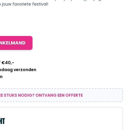
jouw favoriete festival!
INKELMAND
f €40,-
andaag verzonden
en
E STUKS NODIG? ONTVANG EEN OFFERTE
HT