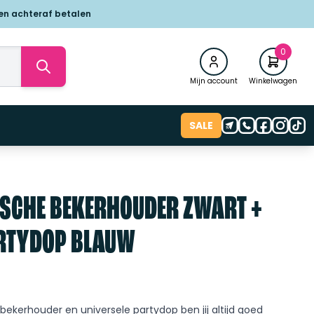
 en achteraf betalen
0
Mijn account
Winkelwagen
SALE
ISCHE BEKERHOUDER ZWART +
ARTYDOP BLAUW
bekerhouder en universele partydop ben jij altijd goed