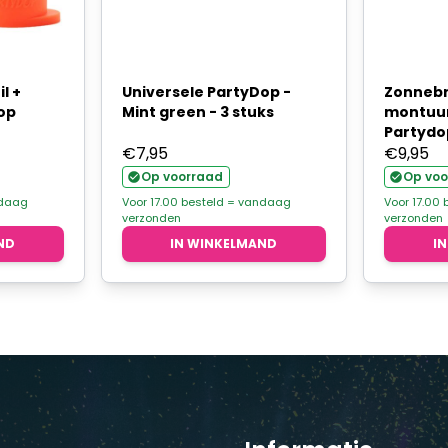
l +
Universele PartyDop -
Zonnebri
op
Mint green - 3 stuks
montuur
Partydo
€
7,95
€
9,95
Op voorraad
Op voo
ndaag
Voor 17.00 besteld = vandaag
Voor 17.00
verzonden
verzonden
ND
IN WINKELMAND
I