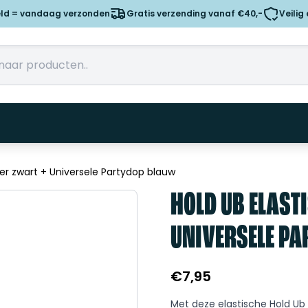
eld = vandaag verzonden
Gratis verzending vanaf €40,-
Veilig
er zwart + Universele Partydop blauw
HOLD UB ELAST
UNIVERSELE P
€
7,95
Met deze elastische Hold Ub 