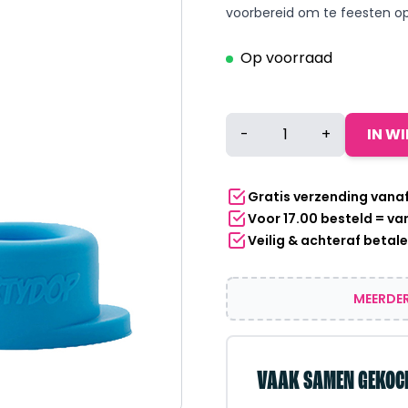
voorbereid om te feesten op 
Op voorraad
Hold
-
+
IN W
Ub
elastische
bekerhouder
Gratis verzending vana
zwart
Voor 17.00 besteld = v
+
Veilig & achteraf betal
Universele
Partydop
blauw
MEERDER
aantal
VAAK SAMEN GEKOC