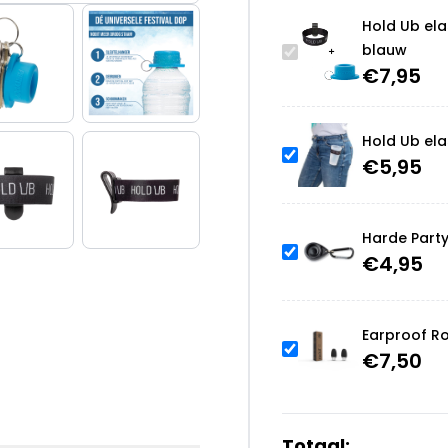
Hold Ub ela
blauw
€
7,95
Hold Ub ela
€
5,95
Harde Part
€
4,95
Earproof R
€
7,50
Totaal: