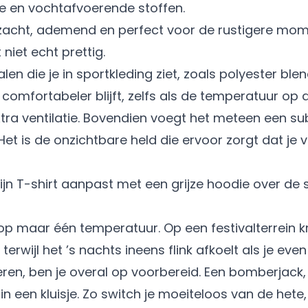
e en vochtafvoerende stoffen.
 zacht, ademend en perfect voor de rustigere mome
niet echt prettig.
en die je in sportkleding ziet, zoals polyester ble
comfortabeler blijft, zelfs als de temperatuur op d
tra ventilatie. Bovendien voegt het meteen een sub
et is de onzichtbare held die ervoor zorgt dat je v
 maar één temperatuur. Op een festivalterrein krij
rwijl het ’s nachts ineens flink afkoelt als je even
eren, ben je overal op voorbereid. Een bomberjack, 
 in een kluisje. Zo switch je moeiteloos van de hete