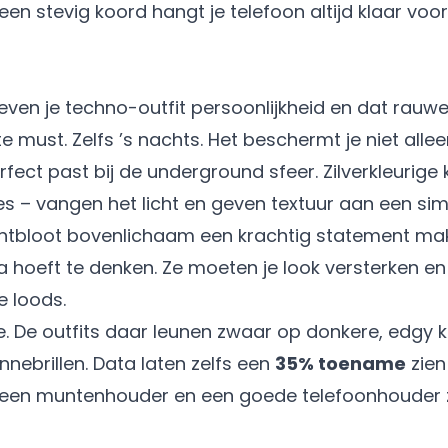
 stevig koord hangt je telefoon altijd klaar voor 
 geven je techno-outfit persoonlijkheid en dat rauw
te must. Zelfs ’s nachts. Het beschermt je niet all
fect past bij de underground sfeer. Zilverkleurige 
es – vangen het licht en geven textuur aan een simp
n ontbloot bovenlichaam een krachtig statement ma
a hoeft te denken. Ze moeten je look versterken en
 loods.
De outfits daar leunen zwaar op donkere, edgy kl
nebrillen. Data laten zelfs een
35% toename
zien
s een muntenhouder en een goede telefoonhouder zi