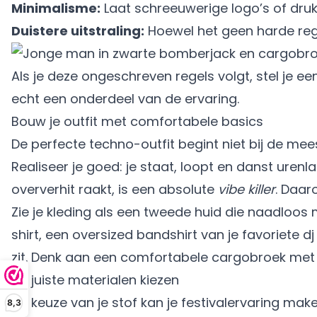
Minimalisme:
Laat schreeuwerige logo’s of drukk
Duistere uitstraling:
Hoewel het geen harde rege
Als je deze ongeschreven regels volgt, stel je ee
echt een onderdeel van de ervaring.
Bouw je outfit met comfortabele basics
De perfecte techno-outfit begint niet bij de mee
Realiseer je goed: je staat, loopt en danst urenl
oververhit raakt, is een absolute
vibe killer
. Daar
Zie je kleding als een tweede huid die naadloos
shirt, een oversized bandshirt van je favoriete d
zit. Denk aan een comfortabele cargobroek met 
De juiste materialen kiezen
De keuze van je stof kan je festivalervaring mak
8,3