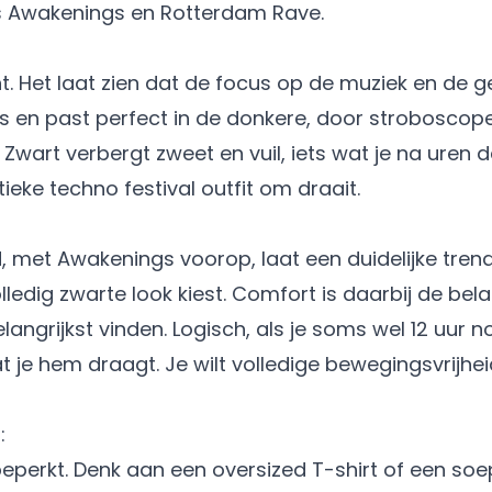
als Awakenings en Rotterdam Rave.
. Het laat zien dat de focus op de muziek en de gez
oos en past perfect in de donkere, door stroboscope
ch. Zwart verbergt zweet en vuil, iets wat je na ure
eke techno festival outfit om draait.
, met Awakenings voorop, laat een duidelijke trend z
ledig zwarte look kiest. Comfort is daarbij de bela
ngrijkst vinden. Logisch, als je soms wel 12 uur 
dat je hem draagt. Je wilt volledige bewegingsvrij
:
 beperkt. Denk aan een oversized T-shirt of een so