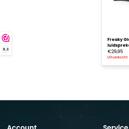
Freaky Gl
luidspreke
8,3
€
29,95
Uitverkocht
Account
Service