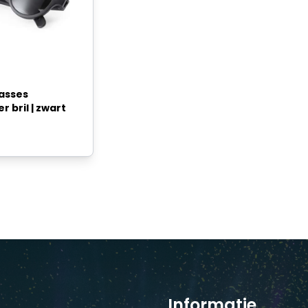
asses
r bril | zwart
Informatie