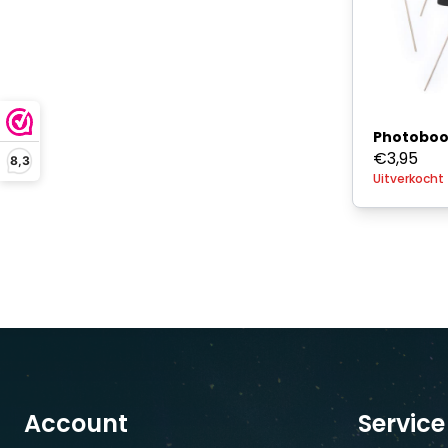
Photoboo
€
3,95
8,3
Uitverkocht
Account
Service