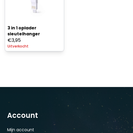
3 in 1 oplader
sleutelhanger
€
3,95
Uitverkocht
Account
Mijn account