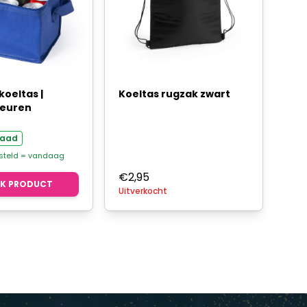
oeltas |
Koeltas rugzak zwart
leuren
raad
esteld = vandaag
€
2,95
JK PRODUCT
Uitverkocht