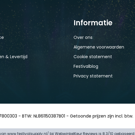
Informatie
ce
Over ons
Algemene voorwaarden
n & Levertijd
Cookie statement
Festivalblog
Privacy statement
7800303 - BTW: NL861150387B01 - Getoonde prijzen zijn incl. btw.
an www.festivalsupply.nl/ bij
WebwinkelKeur Reviews
is 8.3/10 gebaseerd 