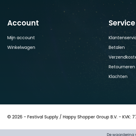
Account
Service
Mijn account
Klantenservi
Winkelwagen
Betalen
Verzendkoste
Retourneren
Klachten
© 2026 - Festival Supply / Happy Shopper Group B.V. - KVK: 7
De waardering v