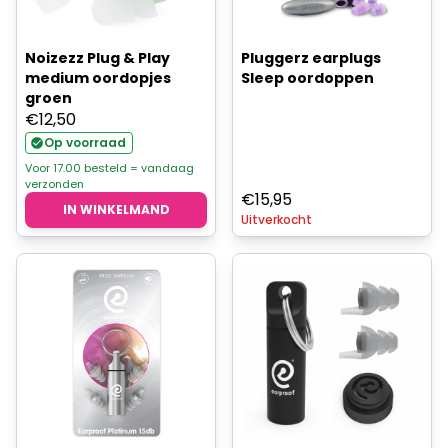
Noizezz Plug & Play
Pluggerz earplugs
medium oordopjes
Sleep oordoppen
groen
€
12,50
Op voorraad
Voor 17.00 besteld = vandaag
verzonden
€
15,95
IN WINKELMAND
Uitverkocht