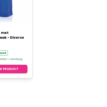
 met
aak - Diverse
raad
esteld = vandaag
JK PRODUCT