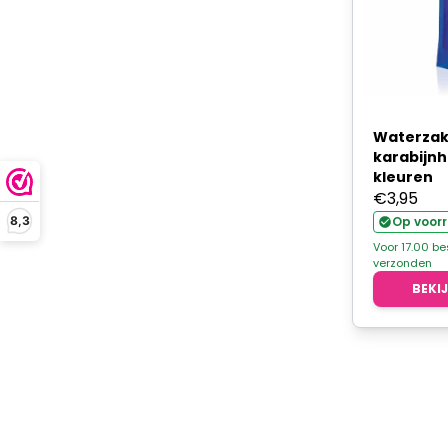
Waterzak
karabijnh
kleuren
€
3,95
8,3
Op voor
Voor 17.00 b
verzonden
BEKI