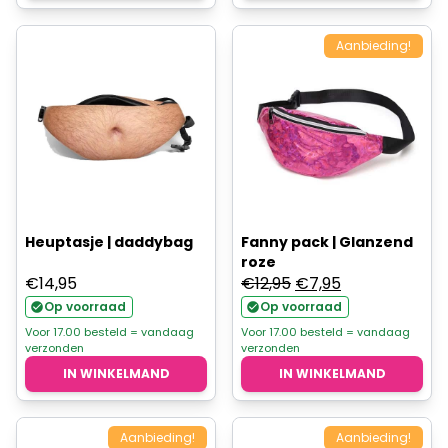
Aanbieding!
Heuptasje | daddybag
Fanny pack | Glanzend
roze
Oorspronkelijke
Huidige
€
14,95
€
12,95
€
7,95
prijs
prijs
Op voorraad
Op voorraad
was:
is:
Voor 17.00 besteld = vandaag
Voor 17.00 besteld = vandaag
verzonden
verzonden
€12,95.
€7,95.
IN WINKELMAND
IN WINKELMAND
Aanbieding!
Aanbieding!