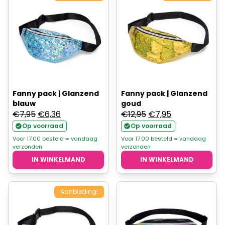
Fanny pack | Glanzend
Fanny pack | Glanzend
blauw
goud
Oorspronkelijke
Huidige
Oorspronkelijke
Huidige
€
7,95
€
6,36
€
12,95
€
7,95
prijs
prijs
prijs
prijs
Op voorraad
Op voorraad
was:
is:
was:
is:
Voor 17.00 besteld = vandaag
Voor 17.00 besteld = vandaag
verzonden
verzonden
€7,95.
€6,36.
€12,95.
€7,95.
IN WINKELMAND
IN WINKELMAND
Aanbieding!