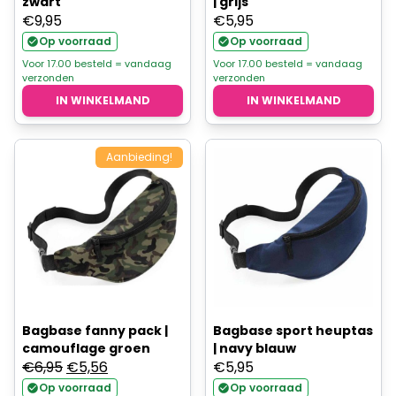
zwart
| grijs
€
9,95
€
5,95
Op voorraad
Op voorraad
Voor 17.00 besteld = vandaag
Voor 17.00 besteld = vandaag
verzonden
verzonden
IN WINKELMAND
IN WINKELMAND
Aanbieding!
Bagbase fanny pack |
Bagbase sport heuptas
camouflage groen
| navy blauw
Oorspronkelijke
Huidige
€
6,95
€
5,56
€
5,95
prijs
prijs
Op voorraad
Op voorraad