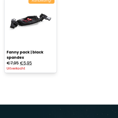
Aanbieding!
Fanny pack | black
spandex
Oorspronkelijke
Huidige
€
7,95
€
5,95
Uitverkocht
prijs
prijs
was:
is:
€7,95.
€5,95.