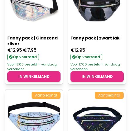
Fanny pack | Glanzend
Fanny pack | zwart lak
zilver
Oorspronkelijke
Huidige
€
12,95
€
7,95
€
12,95
prijs
prijs
Op voorraad
Op voorraad
was:
is:
Voor 17.00 besteld = vandaag
Voor 17.00 besteld = vandaag
verzonden
verzonden
€12,95.
€7,95.
IN WINKELMAND
IN WINKELMAND
Aanbieding!
Aanbieding!