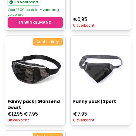
prijs
prijs
Op voorraad
was:
is:
Voor 17.00 besteld = vandaag
verzonden
€14,95.
€9,95.
€
6,95
IN WINKELMAND
Uitverkocht
Aanbieding!
Fanny pack | Glanzend
Fanny pack | Sport
zwart
Oorspronkelijke
Huidige
€
12,95
€
7,95
€
7,95
Uitverkocht
prijs
prijs
Uitverkocht
was:
is:
€12,95.
€7,95.