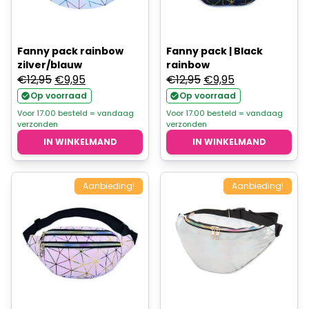
Fanny pack rainbow
Fanny pack | Black
zilver/blauw
rainbow
Oorspronkelijke
Huidige
Oorspronkelijke
Huidige
€
12,95
€
9,95
€
12,95
€
9,95
prijs
prijs
prijs
prijs
Op voorraad
Op voorraad
was:
is:
was:
is:
Voor 17.00 besteld = vandaag
Voor 17.00 besteld = vandaag
verzonden
verzonden
€12,95.
€9,95.
€12,95.
€9,95.
IN WINKELMAND
IN WINKELMAND
Aanbieding!
Aanbieding!