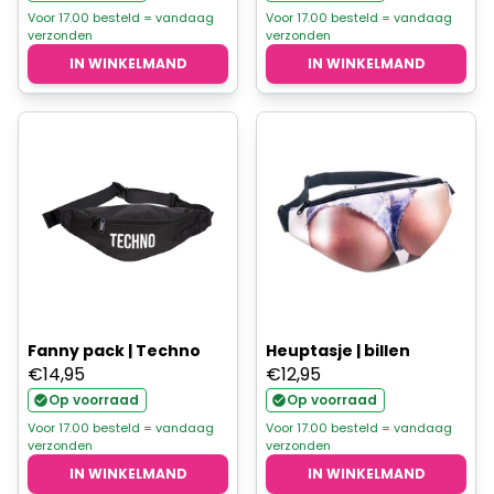
was:
is:
Voor 17.00 besteld = vandaag
Voor 17.00 besteld = vandaag
verzonden
verzonden
€6,95.
€5,56.
IN WINKELMAND
IN WINKELMAND
Fanny pack | Techno
Heuptasje | billen
€
14,95
€
12,95
Op voorraad
Op voorraad
Voor 17.00 besteld = vandaag
Voor 17.00 besteld = vandaag
verzonden
verzonden
IN WINKELMAND
IN WINKELMAND