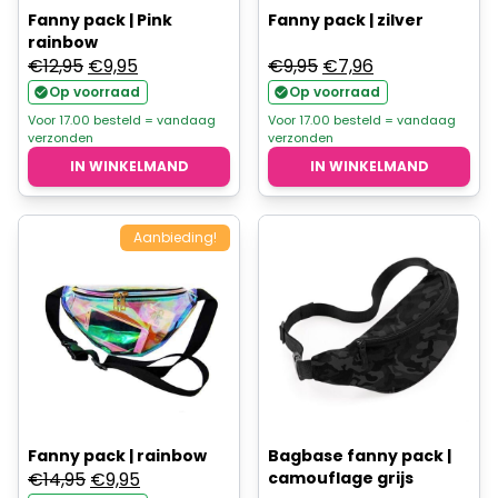
Fanny pack | Pink
Fanny pack | zilver
rainbow
Oorspronkelijke
Huidige
Oorspronkelijke
Huidige
€
12,95
€
9,95
€
9,95
€
7,96
prijs
prijs
prijs
prijs
Op voorraad
Op voorraad
was:
is:
was:
is:
Voor 17.00 besteld = vandaag
Voor 17.00 besteld = vandaag
verzonden
verzonden
€12,95.
€9,95.
€9,95.
€7,96.
IN WINKELMAND
IN WINKELMAND
Aanbieding!
Fanny pack | rainbow
Bagbase fanny pack |
Oorspronkelijke
Huidige
€
14,95
€
9,95
camouflage grijs