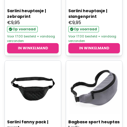
Sarlini heuptasje |
Sarlini heuptasje |
zebraprint
slangenprint
€
9,95
€
9,95
Op voorraad
Op voorraad
Voor 17.00 besteld = vandaag
Voor 17.00 besteld = vandaag
verzonden
verzonden
IN WINKELMAND
IN WINKELMAND
Sarlini fanny pack |
Bagbase sport heuptas