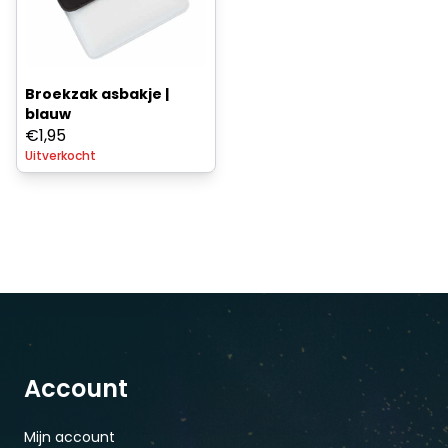
Broekzak asbakje |
blauw
€
1,95
Uitverkocht
Account
Mijn account