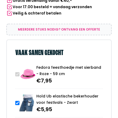
Gratis verzending vanaf €40,-
59
Voor 17.00 besteld = vandaag verzonden
cm
Veilig & achteraf betalen
aantal
MEERDERE STUKS NODIG? ONTVANG EEN OFFERTE
VAAK SAMEN GEKOCHT
Fedora feesthoedje met sierband
- Roze - 59 cm
€
7,95
Hold Ub elastische bekerhouder
voor festivals - Zwart
€
5,95