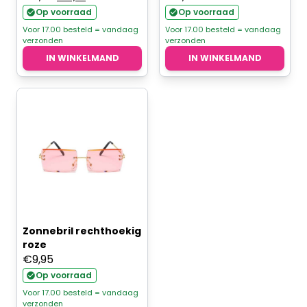
prijs
prijs
Op voorraad
Op voorraad
was:
is:
Voor 17.00 besteld = vandaag
Voor 17.00 besteld = vandaag
verzonden
verzonden
€7,95.
€7,15.
IN WINKELMAND
IN WINKELMAND
Zonnebril rechthoekig
roze
€
9,95
Op voorraad
Voor 17.00 besteld = vandaag
verzonden