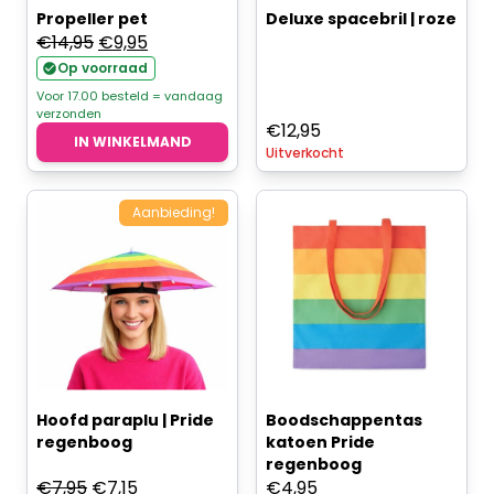
Propeller pet
Deluxe spacebril | roze
Oorspronkelijke
Huidige
€
14,95
€
9,95
prijs
prijs
Op voorraad
was:
is:
Voor 17.00 besteld = vandaag
verzonden
€14,95.
€9,95.
€
12,95
IN WINKELMAND
Uitverkocht
Aanbieding!
Hoofd paraplu | Pride
Boodschappentas
regenboog
katoen Pride
regenboog
Oorspronkelijke
Huidige
€
7,95
€
7,15
€
4,95