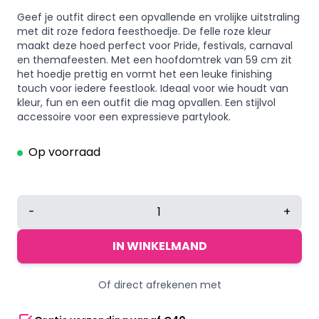
Geef je outfit direct een opvallende en vrolijke uitstraling
met dit roze fedora feesthoedje. De felle roze kleur
maakt deze hoed perfect voor Pride, festivals, carnaval
en themafeesten. Met een hoofdomtrek van 59 cm zit
het hoedje prettig en vormt het een leuke finishing
touch voor iedere feestlook. Ideaal voor wie houdt van
kleur, fun en een outfit die mag opvallen. Een stijlvol
accessoire voor een expressieve partylook.
Op voorraad
Fedora
-
+
feesthoedje
met
IN WINKELMAND
sierband
-
Of direct afrekenen met
Roze
-