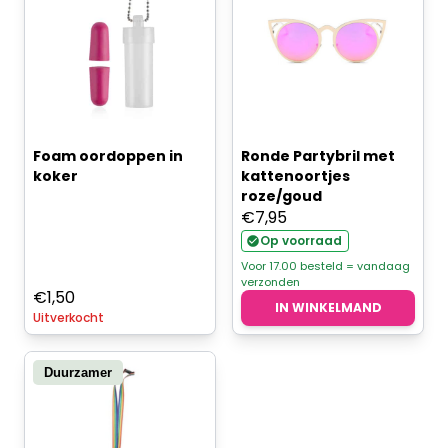
Foam oordoppen in
Ronde Partybril met
koker
kattenoortjes
roze/goud
€
7,95
Op voorraad
Voor 17.00 besteld = vandaag
verzonden
€
1,50
IN WINKELMAND
Uitverkocht
Duurzamer