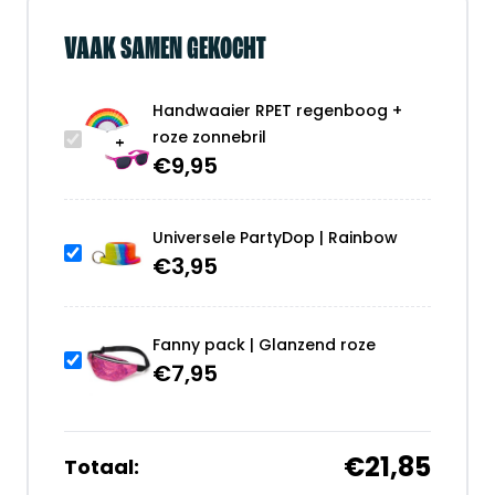
VAAK SAMEN GEKOCHT
Handwaaier RPET regenboog +
roze zonnebril
€
9,95
Universele PartyDop | Rainbow
€
3,95
Fanny pack | Glanzend roze
€
7,95
€21,85
Totaal: