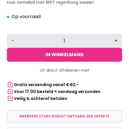
roze zonnebril met RPET regenboog waaier!
Op voorraad
Handwaaier
-
+
RPET
regenboog
IN WINKELMAND
+
roze
Of direct afrekenen met
zonnebril
aantal
Gratis verzending vanaf €40,-
Voor 17.00 besteld = vandaag verzonden
Veilig & achteraf betalen
MEERDERE STUKS NODIG? ONTVANG EEN OFFERTE