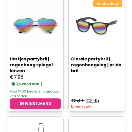
Aanbieding!
Hartjes partybril |
Classic partybril |
regenboog spiegel
regenboogvlag | pride
lenzen
bril
€
7,95
Op voorraad
Voor 17.00 besteld = vandaag
verzonden
Oorspronkelijke
Huidige
€
5,95
€
3,95
IN WINKELMAND
Uitverkocht
prijs
prijs
was:
is:
€5,95.
€3,95.