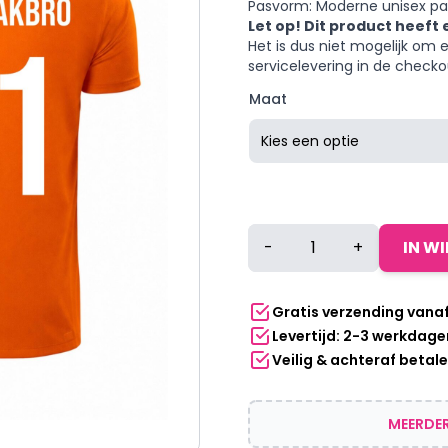
Pasvorm: Moderne unisex p
Let op! Dit product heeft
Het is dus niet mogelijk om 
servicelevering in de checko
Maat
Unisex
-
+
IN W
oranje
T-
shirt
Gratis verzending vana
-
Levertijd: 2-3 werkdage
Cody
Veilig & achteraf betal
Brakbro
aantal
MEERDER