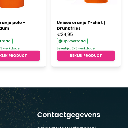
ranje polo -
Unisex oranje T-shirt |
ldum
Drunkfries
€
24,95
rraad
Op voorraad
2-3 werkdagen
Levertijd: 2-3 werkdagen
KIJK PRODUCT
BEKIJK PRODUCT
Contactgegevens