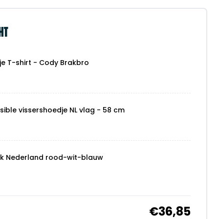
HT
je T-shirt - Cody Brakbro
sible vissershoedje NL vlag - 58 cm
ck Nederland rood-wit-blauw
€36,85