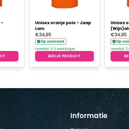
 -
Unisex oranje polo - Jaap
Unisex o
Lam
(Wijn)a
€
34,95
€
34,95
Op voorraad
Op voo
Levertijd: 2-3 werkdagen
Levertijd: 
UCT
BEKIJK PRODUCT
BE
Informatie