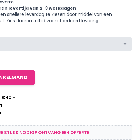
asvorm
 een levertijd van 2-3 werkdagen.
een snellere leverdag te kiezen door middel van een
ut. Kies daarom altijd voor standaard levering.
INKELMAND
f €40,-
n
en
E STUKS NODIG? ONTVANG EEN OFFERTE