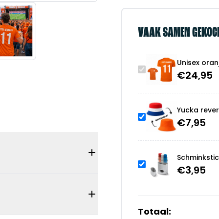
VAAK SAMEN GEKOC
Unisex oran
€
24,95
Yucka rever
€
7,95
Schminksti
€
3,95
Totaal: