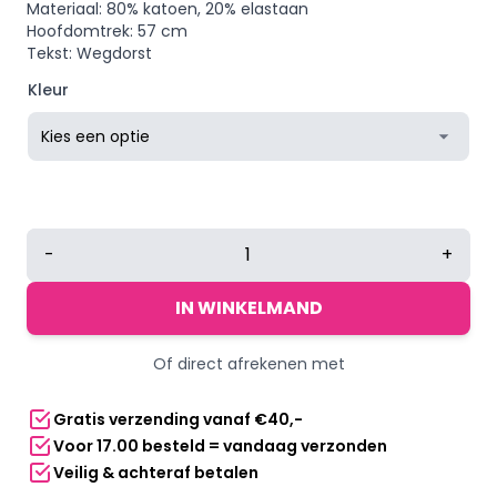
Materiaal: 80% katoen, 20% elastaan
Hoofdomtrek: 57 cm
Tekst: Wegdorst
Kleur
Zweetband
-
+
hoofdband
-
IN WINKELMAND
Wegdorst
aantal
Of direct afrekenen met
Gratis verzending vanaf €40,-
Voor 17.00 besteld = vandaag verzonden
Veilig & achteraf betalen