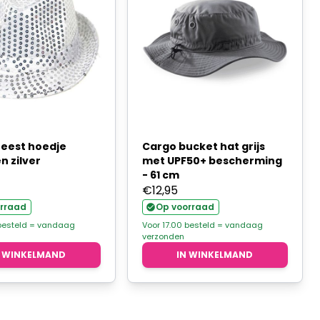
feest hoedje
Cargo bucket hat grijs
en zilver
met UPF50+ bescherming
- 61 cm
€
12,95
rraad
Op voorraad
 besteld = vandaag
Voor 17.00 besteld = vandaag
verzonden
N WINKELMAND
IN WINKELMAND