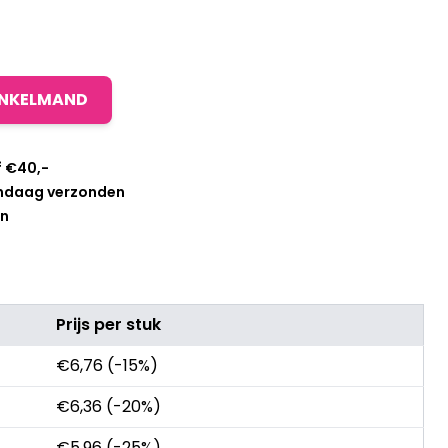
INKELMAND
f €40,-
andaag verzonden
en
Prijs per stuk
€
6,76
(-15%)
€
6,36
(-20%)
€
5,96
(-25%)