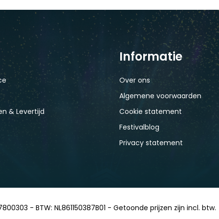
Informatie
ce
Over ons
Algemene voorwaarden
n & Levertijd
Cookie statement
Festivalblog
Privacy statement
7800303 - BTW: NL861150387B01 - Getoonde prijzen zijn incl. btw.