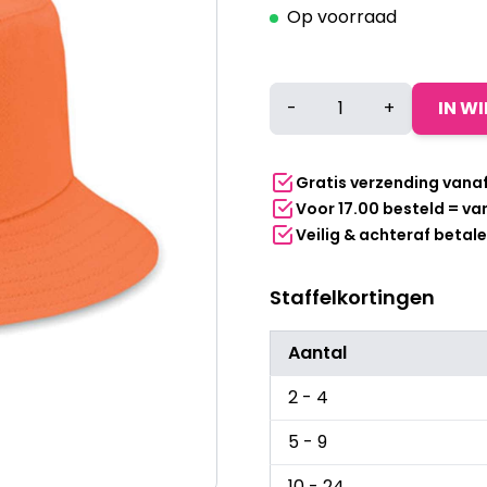
Op voorraad
Katoenen
-
+
IN W
bucket
hat
-
Gratis verzending vana
Oranje
Voor 17.00 besteld = v
aantal
Veilig & achteraf betal
Staffelkortingen
Aantal
2 - 4
5 - 9
10 - 24