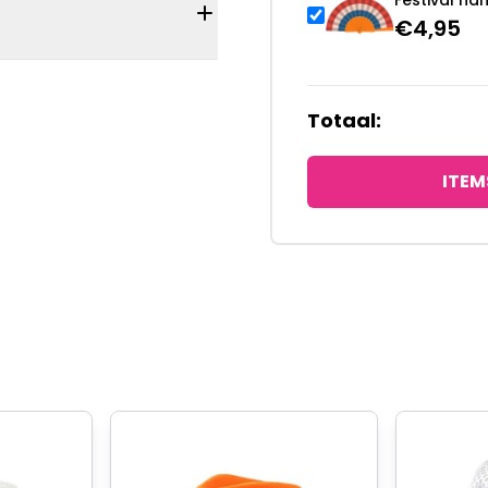
Festival ha
€
4,95
Totaal:
ITEM