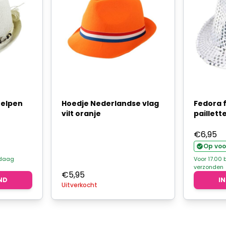
helpen
Hoedje Nederlandse vlag
Fedora 
vilt oranje
paillett
€
6,95
Op voo
ndaag
Voor 17.00
verzonden
€
5,95
ND
I
Uitverkocht