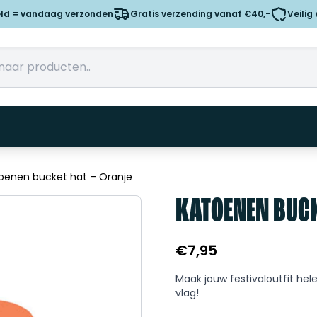
eld = vandaag verzonden
Gratis verzending vanaf €40,-
Veilig
oenen bucket hat – Oranje
KATOENEN BUCK
€
7,95
Maak jouw festivaloutfit he
vlag!