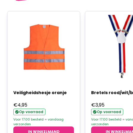
Veiligheidshesje oranje
Bretels rood/wit/
€
4,95
€
3,95
Op voorraad
Op voorraad
Voor 17.00 besteld = vandaag
Voor 17.00 besteld = va
verzonden
verzonden
IN WINKELMAND
IN WINKELMA