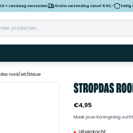
eld = vandaag verzonden
Gratis verzending vanaf €40,-
Veilig
pdas rood/wit/blauw
STROPDAS ROO
€
4,95
Maak jouw Koningsdag outfi
Uitverkocht