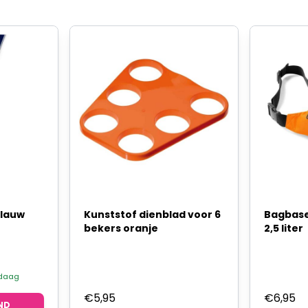
blauw
Kunststof dienblad voor 6
Bagbase
bekers oranje
2,5 liter
ndaag
€
5,95
€
6,95
ND