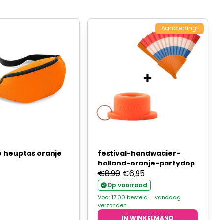
Aanbieding!
 heuptas oranje
festival-handwaaier-
holland-oranje-partydop
Oorspronkelijke
Huidige
€
8,90
€
6,95
prijs
prijs
Op voorraad
was:
is:
Voor 17.00 besteld = vandaag
verzonden
€8,90.
€6,95.
IN WINKELMAND